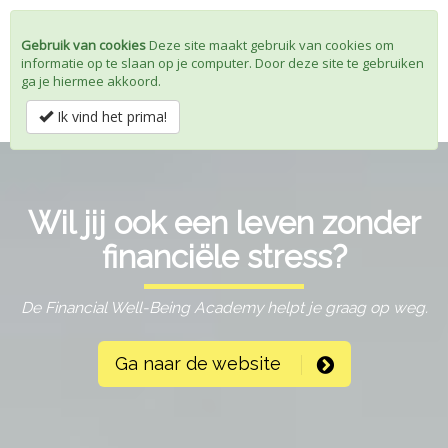
Gebruik van cookies
Deze site maakt gebruik van cookies om
informatie op te slaan op je computer. Door deze site te gebruiken
Toggle
ga je hiermee akkoord.
navigat
Ik vind het prima!
Wil jij ook een leven zonder
financiële stress?
De Financial Well-Being Academy helpt je graag op weg.
Ga naar de website