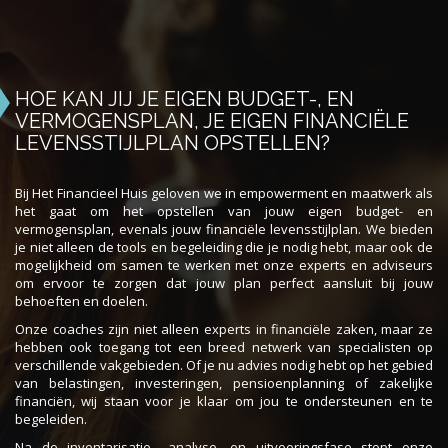
HOE KAN JIJ JE EIGEN BUDGET-, EN
VERMOGENSPLAN, JE EIGEN FINANCIËLE
LEVENSSTIJLPLAN OPSTELLEN?
Bij Het Financieel Huis geloven we in empowerment en maatwerk als
het gaat om het opstellen van jouw eigen budget- en
vermogensplan, evenals jouw financiële levensstijlplan. We bieden
je niet alleen de tools en begeleiding die je nodig hebt, maar ook de
mogelijkheid om samen te werken met onze experts en adviseurs
om ervoor te zorgen dat jouw plan perfect aansluit bij jouw
behoeften en doelen.
Onze coaches zijn niet alleen experts in financiële zaken, maar ze
hebben ook toegang tot een breed netwerk van specialisten op
verschillende vakgebieden. Of je nu advies nodig hebt op het gebied
van belastingen, investeringen, pensioenplanning of zakelijke
financiën, wij staan voor je klaar om jou te ondersteunen en te
begeleiden.
Na de inventarisatie-, analyse- en uitvoeringsfase stopt onze