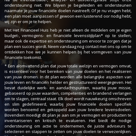
ondersteuning niet. We blijven je begeleiden en ondersteunen
naarmate je jouw financiële doelen nastreeft. Of je nu vragen hebt,
een plan moet aanpassen of gewoon een luisterend oor nodig hebt,
wij zijn er om je te helpen.
Met Het Financieel Huis heb je niet alleen de middelen om je eigen
budget-, vermogens- en financiële levensstijlplan* op te stellen,
maar ook de expertise en ondersteuning om ervoor te zorgen dat je
plan een succes wordt. Neem vandaag nog contact met ons op om te
ontdekken hoe we je kunnen helpen bij het vormgeven van jouw
financiële toekomst.
* Een alomvattend plan dat jouw totale welzijn en vermogen omvat,
is essentieel voor het bereiken van jouw doelen en het realiseren
van jouw dromen. In dit plan worden alle belangrijke aspecten van
jouw leven en financiën helder en gestructureerd weergegeven. Het
bevat duidelijke werk- en aandachtspunten, waarbij jouw missie,
gebaseerd op jouw waarden, competenties en brandend verlangen
om te slagen, centraal staat. Elk doel wordt nauwkeurig omschreven
en slim gedefinieerd, waarbij jouw financiële doelen specifiek
worden benoemd en gekoppeld aan jouw bredere levensdoelen.
Bovendien moedigt dit plan je aan om je vermogen en producten te
inventariseren en kritisch te evalueren. Het biedt de nodige
ondersteuning om actie te ondernemen, de juiste adviseurs te
selecteren en stappen te zetten om jouw doelen te verwezenlijken.