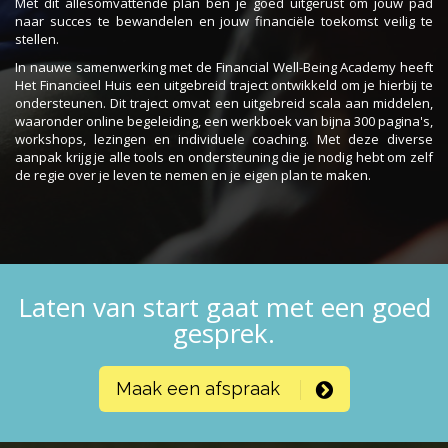
Met dit allesomvattende plan ben je goed uitgerust om jouw pad
naar succes te bewandelen en jouw financiële toekomst veilig te
stellen.
In nauwe samenwerking met de Financial Well-Being Academy heeft
Het Financieel Huis een uitgebreid traject ontwikkeld om je hierbij te
ondersteunen. Dit traject omvat een uitgebreid scala aan middelen,
waaronder online begeleiding, een werkboek van bijna 300 pagina's,
workshops, lezingen en individuele coaching. Met deze diverse
aanpak krijg je alle tools en ondersteuning die je nodig hebt om zelf
de regie over je leven te nemen en je eigen plan te maken.
Laten van start gaat met een goed
gesprek.
Maak een afspraak