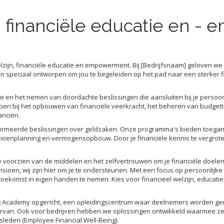
en financiële educatie en 
elzijn, financiële educatie en empowerment. Bij [Bedrijfsnaam] geloven we 
n speciaal ontworpen om jou te begeleiden op het pad naar een sterker fi
ituatie en het nemen van doordachte beslissingen die aansluiten bij je per
lpen bij het opbouwen van financiële veerkracht, het beheren van budget
anciën.
nformeerde beslissingen over geldzaken. Onze programma's bieden toegank
oenplanning en vermogensopbouw. Door je financiële kennis te vergroten, 
 voorzien van de middelen en het zelfvertrouwen om je financiële doelen 
oen, wij zijn hier om je te ondersteunen. Met een focus op persoonlijke
le toekomst in eigen handen te nemen. Kies voor financieel welzijn, ed
eing Academy opgericht, een opleidingscentrum waar deelnemers worden g
ng ervan. Ook voor bedrijven hebben we oplossingen ontwikkeld waarmee 
lsleden (Employee Financial Well-Being).