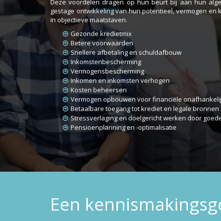
Deze voordelen dragen op hun beurt bij aan hun alge
gestage ontwikkeling van hun potentieel, vermogen en k
in objectieve maatstaven.
Gezonde kredietmix
Betere voorwaarden
Snellere afbetaling en schuldafbouw
Inkomstenbescherming
Vermogensbescherming
Inkomen en inkomsten verhogen
Kosten beheersen
Vermogen opbouwen voor financiële onafhankeli
Betaalbare toegang tot krediet en legale bronnen
Stressverlaging en doelgericht werken door goed
Pensioenplanning en -optimalisatie
Een kennismakingsge