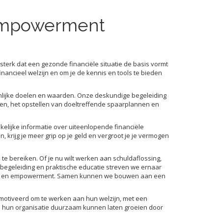
- empowerment
sterk dat een gezonde financiële situatie de basis vormt
nancieel welzijn en om je de kennis en tools te bieden
soonlijke doelen en waarden. Onze deskundige begeleiding
ten, het opstellen van doeltreffende spaarplannen en
elijke informatie over uiteenlopende financiële
krijg je meer grip op je geld en vergroot je je vermogen
te bereiken. Of je nu wilt werken aan schuldaflossing,
 begeleiding en praktische educatie streven we ernaar
ucatie en empowerment. Samen kunnen we bouwen aan een
emotiveerd om te werken aan hun welzijn, met een
ze hun organisatie duurzaam kunnen laten groeien door