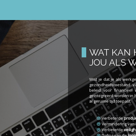
WAT KAN 
JOU ALS 
Wist je dat je als werkg
gezondheidstoestand v
beleid voor financieel 
geïntegreerd worden in h
al geruime tijd toepast.
Verbeterde
product
Vermindering van
Verbeterde
veilig
Daling van de
loo