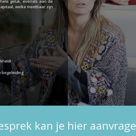
hele geluk, evenals aan de
apitaal, welke meetbaar zijn
jkheid
e begeleiding
sprek kan je hier aanvrage