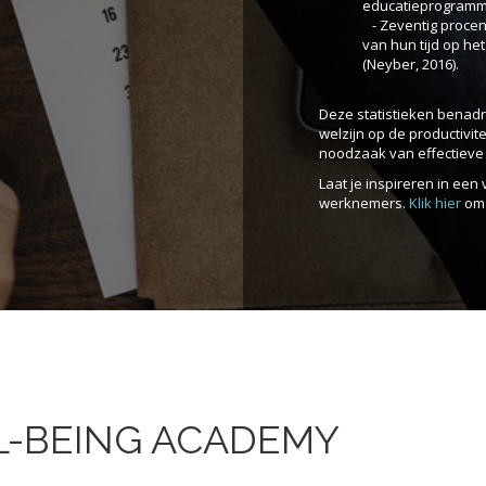
educatieprogramma'
- Zeventig procent
van hun tijd op he
(Neyber, 2016).
Deze statistieken benadr
welzijn op de productivi
noodzaak van effectieve
Laat je inspireren in een 
werknemers.
Klik hier
om 
L-BEING ACADEMY