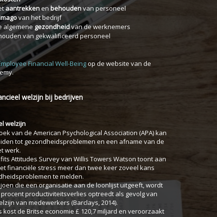
et
aantrekken
en
behouden
van personeel
imago
van het bedrijf
de algemene
gezondheid
van de werknemers
houden van gekwalificeerd personeel
mployee Financial Well-Being
op de website van de
demy.
ncieel welzijn bij bedrijven
l welzijn
ek van de American Psychological Association (APA) kan
 leiden tot gezondheidsproblemen en een afname van de
et werk.
its Attitudes Survey van Willis Towers Watson toont aan
t financiële stress meer dan twee keer zoveel kans
heidsproblemen te melden.
joen die een organisatie aan de loonlijst uitgeeft, wordt
 procent productiviteitsverlies optreedt als gevolg van
welzijn van medewerkers (Barclays, 2014).
s kost de Britse economie £ 120,7 miljard en veroorzaakt