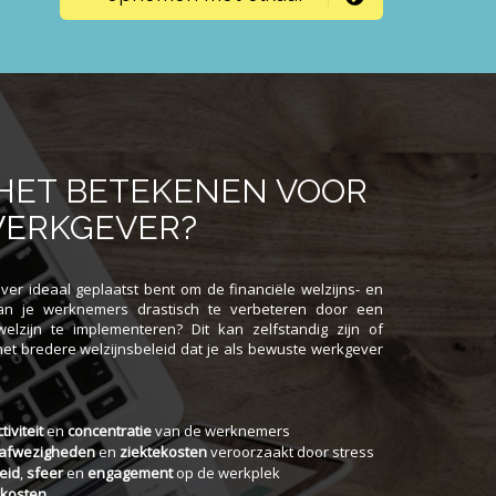
HET BETEKENEN VOOR
WERKGEVER?
ever ideaal geplaatst bent om de financiële welzijns- en
an je werknemers drastisch te verbeteren door een
welzijn te implementeren? Dit kan zelfstandig zijn of
et bredere welzijnsbeleid dat je als bewuste werkgever
iviteit
en
concentratie
van de werknemers
afwezigheden
en
ziektekosten
veroorzaakt door stress
heid
,
sfeer
en
engagement
op de werkplek
nkosten