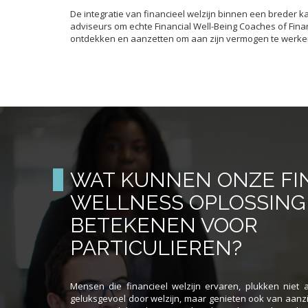
De integratie van financieel welzijn binnen een breder k
adviseurs om echte Financial Well-Being Coaches of Finan
ontdekken en aanzetten om aan zijn vermogen te werke
WAT KUNNEN ONZE FI
WELLNESS OPLOSSIN
BETEKENEN VOOR
PARTICULIEREN?
Mensen die financieel welzijn ervaren, plukken niet
geluksgevoel door welzijn, maar genieten ook van aanzie