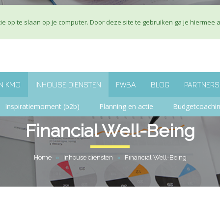
Over ons
J
e op te slaan op je computer. Door deze site te gebruiken ga je hiermee 
N KMO
INHOUSE DIENSTEN
FWBA
BLOG
PARTNERS
Inspiratiemoment (b2b)
Planning en actie
Budgetcoachi
Financial Well-Being
Home
»
Inhouse diensten
»
Financial Well-Being