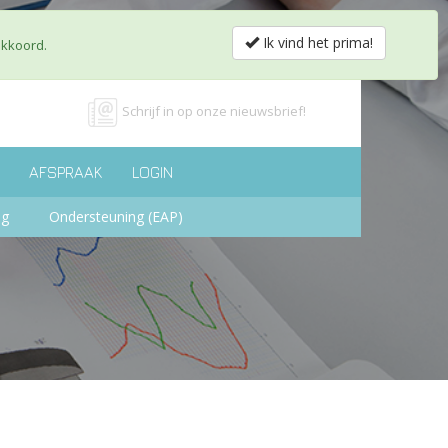
obs & Partnerships
Shop
Contact
nl
fr
Ik vind het prima!
akkoord.
Schrijf in op onze nieuwsbrief!
AFSPRAAK
LOGIN
ng
Ondersteuning (EAP)