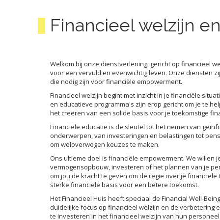
Financieel welzijn 
Welkom bij onze dienstverlening, gericht op financieel w
voor een vervuld en evenwichtig leven. Onze diensten zij
die nodig zijn voor financiële empowerment.
Financieel welzijn begint met inzicht in je financiële s
en educatieve programma's zijn erop gericht om je te he
het creëren van een solide basis voor je toekomstige fin
Financiële educatie is de sleutel tot het nemen van geï
onderwerpen, van investeringen en belastingen tot pensi
om weloverwogen keuzes te maken.
Ons ultieme doel is financiële empowerment. We willen je
vermogensopbouw, investeren of het plannen van je pensi
om jou de kracht te geven om de regie over je financië
sterke financiële basis voor een betere toekomst.
Het Financieel Huis heeft speciaal de Financial Well-B
duidelijke focus op financieel welzijn en de verbeteri
te investeren in het financieel welzijn van hun personee