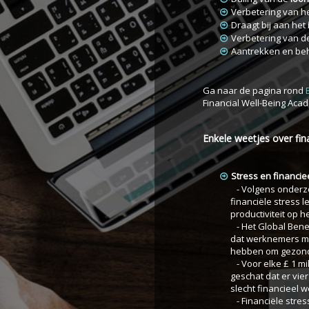
Verbetering van h
Draagt bij aan het
Verbetering van 
Aantrekken en be
Ga naar de pagina rond
E
Financial Well-Being Aca
Enkele weetjes over fina
Stress en financiee
- Volgens onderzo
financiële stress
productiviteit op h
- Het Global Benef
dat werknemers me
hebben om gezond
- Voor elke £ 1 mil
geschat dat er vier
slecht financieel 
- Financiële stres