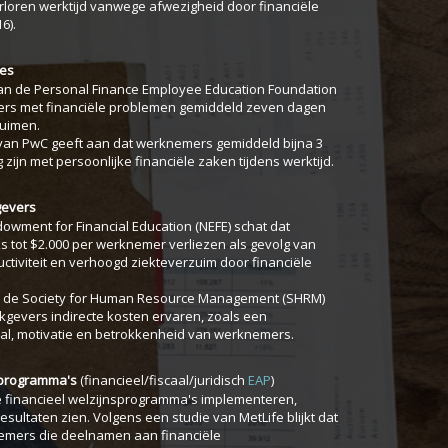
erloren werktijd vanwege afwezigheid door financiële
6).
ies
van de Personal Finance Employee Education Foundation
mers met financiële problemen gemiddeld zeven dagen
zuimen.
an PwC geeft aan dat werknemers gemiddeld bijna 3
zijn met persoonlijke financiële zaken tijdens werktijd.
gevers
owment for Financial Education (NEFE) schat dat
ks tot $2.000 per werknemer verliezen als gevolg van
tiviteit en verhoogd ziekteverzuim door financiële
n de Society for Human Resource Management (SHRM)
kgevers indirecte kosten ervaren, zoals een
l, motivatie en betrokkenheid van werknemers.
n programma's
(financieel/fiscaal/juridisch
EAP
)
e financieel welzijnsprogramma's implementeren,
esultaten zien. Volgens een studie van MetLife blijkt dat
mers die deelnamen aan financiële