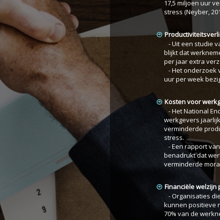
17,5 miljoen uur v
stress (Neyber, 201
Productiviteitsverl
- Uit een studie 
blijkt dat werkne
per jaar extra ver
- Het onderzoek v
uur per week bezig 
Kosten voor werk
- Het National End
werkgevers jaarlij
verminderde produc
stress.
- Een rapport va
benadrukt dat wer
verminderde moraa
Financiële welzij
- Organisaties di
kunnen positieve r
70% van de werkne