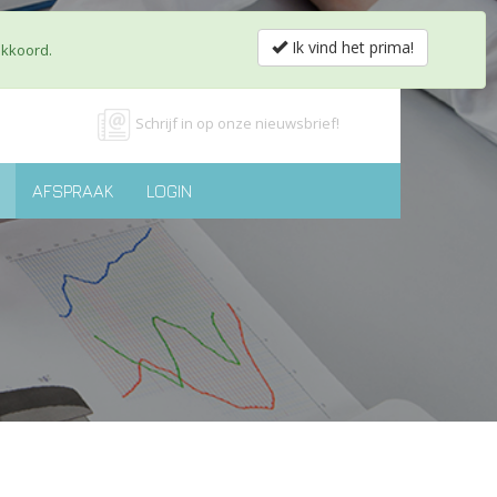
obs & Partnerships
Shop
Contact
nl
fr
Ik vind het prima!
akkoord.
Schrijf in op onze nieuwsbrief!
AFSPRAAK
LOGIN