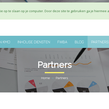
Over ons
J
e op te slaan op je computer. Door deze site te gebruiken ga je hiermee 
N KMO
INHOUSE DIENSTEN
FWBA
BLOG
PARTNERS
Partners
Home
»
Partners