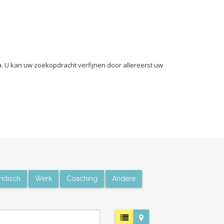
a. U kan uw zoekopdracht verfijnen door allereerst uw
ridisch
Werk
Coaching
Andere