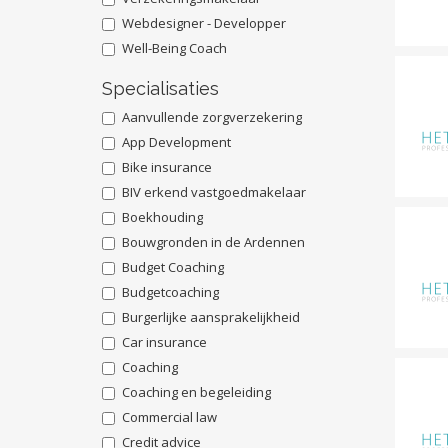
Webdesigner - Developper
Well-Being Coach
Specialisaties
Aanvullende zorgverzekering
App Development
Bike insurance
BIV erkend vastgoedmakelaar
Boekhouding
Bouwgronden in de Ardennen
Budget Coaching
Budgetcoaching
Burgerlijke aansprakelijkheid
Car insurance
Coaching
Coaching en begeleiding
Commercial law
Credit advice