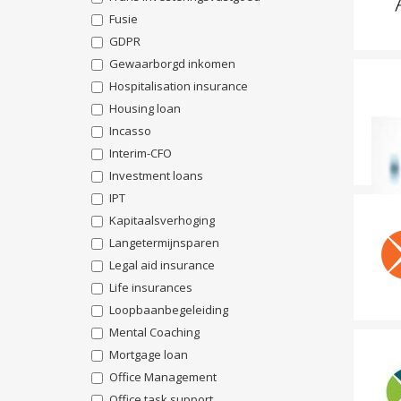
Fusie
GDPR
Gewaarborgd inkomen
Hospitalisation insurance
Housing loan
Incasso
Interim-CFO
Investment loans
IPT
Kapitaalsverhoging
Langetermijnsparen
Legal aid insurance
Life insurances
Loopbaanbegeleiding
Mental Coaching
Mortgage loan
Office Management
Office task support