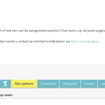
rt of met een van de aangesloten partners? Dan bent u op de juiste pagin
t, dan neemt u contact op met het hoofdkantoor via
deze contactpagina
.
Alle partners
Financieel
Vastgoed
Fiscaal
Ju
op naam: