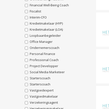
Financial Well-Being Coach
Fiscalist
Interim-CFO
Kredietmakelaar (HYP)
Kredietmakelaar (LOA)
Loopbaanbegeleider
Office Manager
Ondernemerscoach
Personal Finance
Professional Coach
Project Developper
Social Media Marketeer
Starterscoach
Starterscoach
Vastgoedexpert
Vastgoedmakelaar
Verzekeringsagent
Verzekeringsmakelaar