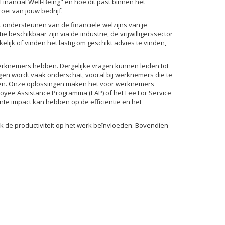
inancial Well-Being" en hoe dit past binnen het
oei van jouw bedrijf.
et ondersteunen van de financiële welzijns van je
eschikbaar zijn via de industrie, de vrijwilligerssector
lijk of vinden het lastig om geschikt advies te vinden,
 werknemers hebben. Dergelijke vragen kunnen leiden tot
gen wordt vaak onderschat, vooral bij werknemers die te
men. Onze oplossingen maken het voor werknemers
loyee Assistance Programma (EAP) of het Fee For Service
te impact kan hebben op de efficiëntie en het
 de productiviteit op het werk beïnvloeden. Bovendien