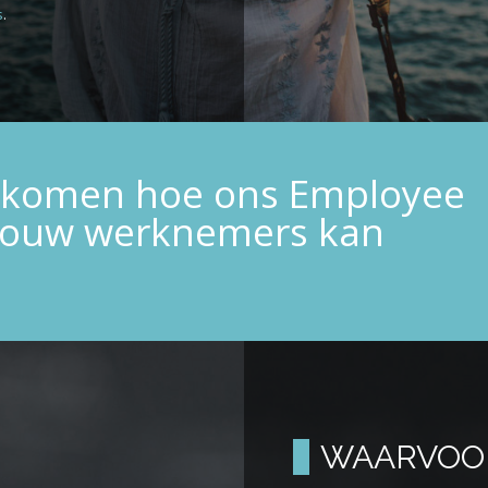
s
.
n komen hoe ons Employee
 jouw werknemers kan
WAARVOOR