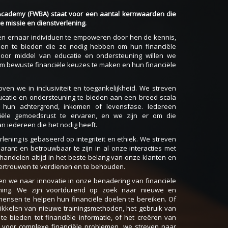
 Academy (FWBA) staat voor een aantal kernwaarden die
 missie en dienstverlening.
en ernaar individuen te empoweren door hen de kennis,
en te bieden die ze nodig hebben om hun financiële
 Door middel van educatie en ondersteuning willen we
om bewuste financiële keuzes te maken en hun financiële
oven we in inclusiviteit en toegankelijkheid. We streven
ucatie en ondersteuning te bieden aan een breed scala
hun achtergrond, inkomen of levensfase. Iedereen
ciële gemoedsrust te ervaren, en we zijn er om die
an iedereen die het nodig heeft.
rlening is gebaseerd op integriteit en ethiek. We streven
parant en betrouwbaar te zijn in al onze interacties met
handelen altijd in het beste belang van onze klanten en
ertrouwen te verdienen en te behouden.
ven we naar innovatie in onze benadering van financiële
ning. We zijn voortdurend op zoek naar nieuwe en
ensen te helpen hun financiële doelen te bereiken. Of
ikkelen van nieuwe trainingsmethoden, het gebruik van
e bieden tot financiële informatie, of het creëren van
 voor complexe financiële problemen, we streven naar