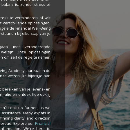
 balans is, zonder stress of
ress te verminderen of wilt
 verschillende oplossingen.
geleide Financial Well-Being
teunen bij elke stap van je
aan met veranderende
 welzijn. Onze oplossingen
n om zelf de regie te nemen
-Being Academy laureaat in de
nze wezenlijke bijdrage aan
t bereiken van je levens- en
rmatie en ontdek hoe ook jij
lish? Look no further, as we
or assistance. Many expats in
finding clarity and direction
r abroad. Explore our
Financial
information. We're here to