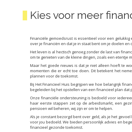
Kies voor meer fina
Financiële gemoedsrust is essentieel voor een gelukkig e
over je financiën en dat je in staat bent om je doelen 
Het leven is al hectisch genoeg zonder de last van finan
om te genieten van de kleine dingen, zoals een etentje m
Maar het goede nieuws is dat je niet alleen hoeft te wo
momenten die er echt toe doen. Dit betekent het neme
plannen voor de toekomst.
Bij Het Financieel Huis begrijpen we hoe belangrijk fin
begeleiden bij het opstellen van een financieel plan dat
Onze financiële ondersteuning is bedoeld voor iedereen
haar eerste stappen zet op de arbeidsmarkt, een gezin 
pensioen wil beheren, wij zijn er om te helpen.
Als je constant bezorgd bent over geld, als je het gevoel
voor jou bedoeld. We bieden persoonlijk advies en beg
financieel gezonde toekomst.