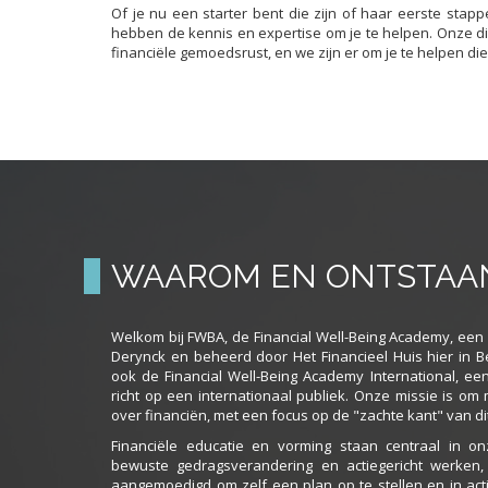
Of je nu een starter bent die zijn of haar eerste stap
hebben de kennis en expertise om je te helpen. Onze di
financiële gemoedsrust, en we zijn er om je te helpen die
WAAROM EN ONTSTAA
Welkom bij FWBA, de Financial Well-Being Academy, een in
Derynck en beheerd door Het Financieel Huis hier in 
ook de Financial Well-Being Academy International, ee
richt op een internationaal publiek. Onze missie is o
over financiën, met een focus op de "zachte kant" van d
Financiële educatie en vorming staan centraal in 
bewuste gedragsverandering en actiegericht werken,
aangemoedigd om zelf een plan op te stellen en in act