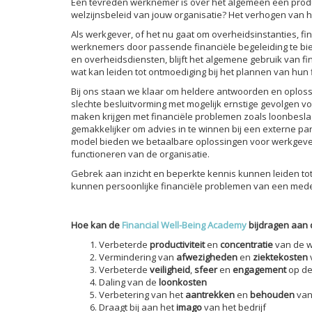
Een tevreden werknemer is over het algemeen een product
welzijnsbeleid van jouw organisatie? Het verhogen van he
Als werkgever, of het nu gaat om overheidsinstanties, fin
werknemers door passende financiële begeleiding te bied
en overheidsdiensten, blijft het algemene gebruik van fi
wat kan leiden tot ontmoediging bij het plannen van hun 
Bij ons staan we klaar om heldere antwoorden en oplossi
slechte besluitvorming met mogelijk ernstige gevolgen v
maken krijgen met financiële problemen zoals loonbes
gemakkelijker om advies in te winnen bij een externe pa
model bieden we betaalbare oplossingen voor werkgevers
functioneren van de organisatie.
Gebrek aan inzicht en beperkte kennis kunnen leiden to
kunnen persoonlijke financiële problemen van een mede
Hoe kan de
Financial Well-Being Academy
bijdragen aan 
Verbeterde
productiviteit
en
concentratie
van de 
Vermindering van
afwezigheden
en
ziektekosten
Verbeterde
veiligheid
,
sfeer
en
engagement
op de
Daling van de
loonkosten
Verbetering van het
aantrekken
en
behouden
van
Draagt bij aan het
imago
van het bedrijf