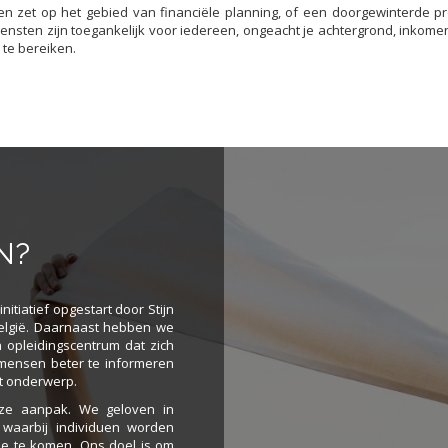
pen zet op het gebied van financiële planning, of een doorgewinterde p
ensten zijn toegankelijk voor iedereen, ongeacht je achtergrond, inkome
 te bereiken.
N?
itiatief opgestart door Stijn
België. Daarnaast hebben we
n opleidingscentrum dat zich
m mensen beter te informeren
it onderwerp.
onze aanpak. We geloven in
 waarbij individuen worden
ie te komen. Ons doel is om