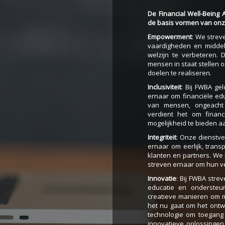
De Financial Well-Being
de basis vormen van onze
Empowerment
: We strev
vaardigheden en middel
welzijn te verbeteren.
mensen in staat stellen 
doelen te realiseren.
Inclusiviteit
: Bij FWBA gel
ernaar om financiële ed
van mensen, ongeacht 
verdient het om finan
mogelijkheid te bieden a
Integriteit
: Onze dienstve
ernaar om eerlijk, trans
klanten en partners. We 
streven ernaar om hun v
Innovatie
: Bij FWBA stre
educatie en ondersteu
creatieve manieren om m
het nu gaat om het ontw
technologie om toegang t
innovatieve oplossingen