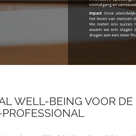
vooruitgang en vernieuwi
Impact
: Onze uiteindelij
het leven van mensen do
We meten ons succes ni
waarin we erin slagen o
dragen aan een meer fin
AL WELL-BEING VOOR D
-PROFESSIONAL