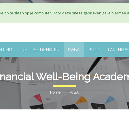
Over ons
J
e op te slaan op je computer. Door deze site te gebruiken ga je hiermee 
N KMO
INHOUSE DIENSTEN
FWBA
BLOG
PARTNERS
inancial Well-Being Acade
Home
»
FWBA