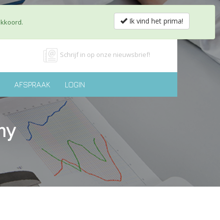
obs & Partnerships
Shop
Contact
nl
fr
Ik vind het prima!
akkoord.
Schrijf in op onze nieuwsbrief!
AFSPRAAK
LOGIN
my