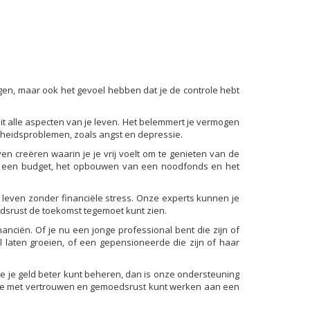
orgen, maar ook het gevoel hebben dat je de controle hebt
dit alle aspecten van je leven. Het belemmert je vermogen
ondheidsproblemen, zoals angst en depressie.
en creëren waarin je je vrij voelt om te genieten van de
van een budget, het opbouwen van een noodfonds en het
n leven zonder financiële stress. Onze experts kunnen je
oedsrust de toekomst tegemoet kunt zien.
nciën. Of je nu een jonge professional bent die zijn of
l laten groeien, of een gepensioneerde die zijn of haar
e je je geld beter kunt beheren, dan is onze ondersteuning
t je met vertrouwen en gemoedsrust kunt werken aan een