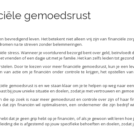
nciële gemoedsrust
n bevredigend leven. Het betekent niet alleen vrij zijn van financiële z
en dromen na te streven zonder belemmeringen.
ciële stress. Wanneer je voortdurend bezorgd bent over geld, beïnvloedt 
et vrienden of een dagje uit met je familie. Het kan zelfs leiden tot gez
rstelen. Door te kiezen voor meer financiële gemoedsrust, kun je een lev
n van actie om je financiën onder controle te krijgen, het opstellen 
anciële gemoedsrust is en we staan klaar om je te helpen op weg naar ee
 past bij jouw unieke situatie en doelen, zodat je met vertrouwen en gem
 die op zoek is naar meer gemoedsrust en controle over zijn of haar fina
dat zijn financiën wil optimaliseren, een ondernemer die zijn bedrijf wi
 hebt dat je geen grip hebt op je financiën, of als je gewoon wilt leren ho
eleiding die is afgestemd op jouw specifieke behoeften en doelen, zoda