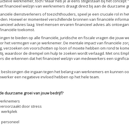
ieve werknemer, toch? Maar heb je al eens stilgestaan bij het concept "F
t financieel welzijn van werknemers draagt direct bij aan de duurzame gr
anciële dienstverleners of toezichthouders, speel je een cruciale rol in h
en. Hoewel er momenteel verschillende bronnen van financiële informatie b
nancieel advies laag. Veel mensen ervaren financieel advies als ontoeganke
financiële toekomst.
ngen te bieden op alle financiële, juridische en fiscale vragen die jouw
oor het vermogen van je werknemer. De mentale impact van financiële zor
lag, verzoeken om voorschotten op loon of moeite hebben om rond te ko
rtij, waardoor de drempel om hulp te zoeken wordt verlaagd. Met ons Emp
 die erkennen dat het financieel welzijn van medewerkers een significan
t beslissingen die ingaan tegen het belang van werknemers en kunnen ook
werker een negatieve invloed hebben op het hele team.
de duurzame groei van jouw bedrijf?
werknemers
veroorzaakt door stress
 werkplek
 personeel