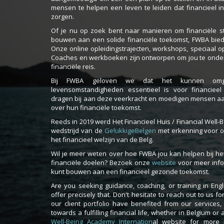
mensen te helpen een leven te leiden dat financieel in
zorgen.
Of je nu op zoek bent naar manieren om financiële st
bouwen aan een solide financiële toekomst, FWBA biedt
Onze online opleidingstrajecten, workshops, speciaal op
Coaches en werkboeken zijn ontworpen om jou te onders
financiële reis.
Bij FWBA geloven we dat het kunnen omg
levensomstandigheden essentieel is voor financieel
dragen bij aan deze veerkracht en moedigen mensen aa
over hun financiële toekomst.
Reeds in 2019 werd Het Financieel Huis / Financial Well
wedstrijd van de
GelukkigeBelgen
met erkenning voor o
het financieel welzijn van de Belg.
Wil je meer weten over hoe FWBA jou kan helpen bij he
financiële doelen? Bezoek onze
website
voor meer info
kunt bouwen aan een financieel gezonde toekomst.
Are you seeking guidance, coaching, or training in Eng
offer precisely that. Don't hesitate to reach out to us f
our client portfolio have benefited from our services, 
towards a fulfilling financial life, whether in Belgium o
Well-Being Academy Internation
al website for more 