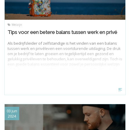
Welzijn
Tips voor een betere balans tussen werk en privé
Als bedrijfsleider of zelfstandige is het vinden van een balans
tussen werk en privéleven een voortdurende uitdaging. De druk
om je bedrijf te laten groeien en tegelijkertijd een gezond en
gelukkig privéleven te behouden, kan overweldigend zijn. Toch is
een goede balans essentieel voor zowel je persoonlijke welzijn
als het succes van je onderneming. Hier zijn enkele tips om die
balans te vinden en te behouden.
03 jun
2024