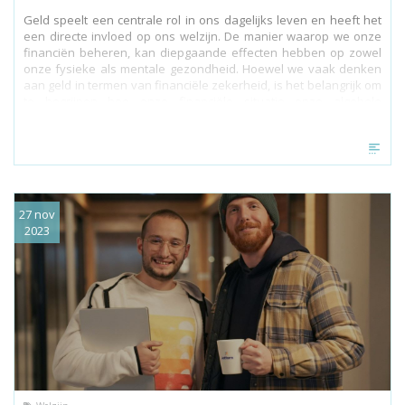
Geld speelt een centrale rol in ons dagelijks leven en heeft het
een directe invloed op ons welzijn. De manier waarop we onze
financiën beheren, kan diepgaande effecten hebben op zowel
onze fysieke als mentale gezondheid. Hoewel we vaak denken
aan geld in termen van financiële zekerheid, is het belangrijk om
te begrijpen hoe onze financiële situatie onze algehele
gezondheid kan beïnvloeden. Dit artikel onderzoekt de
verschillende manieren waarop financiën en gezondheid met
elkaar verweven zijn en hoe je een gezondere relatie met geld
kunt opbouwen.
27 nov
2023