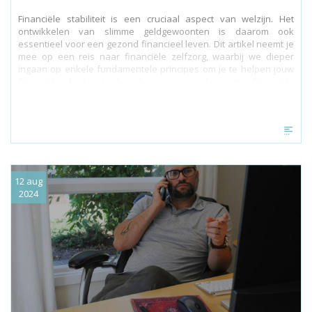
Financiële stabiliteit is een cruciaal aspect van welzijn. Het
ontwikkelen van slimme geldgewoonten is daarom ook
essentieel voor een gezond financieel leven. Dit artikel neemt je
mee op een reis naar financiële zelfzorg, waarbij we dieper
ingaan op enkele fundamentele principes om je te helpen jouw
financiële doelen te bereiken en een duurzame financiële
toekomst op te bouwen.
12 aug
2024