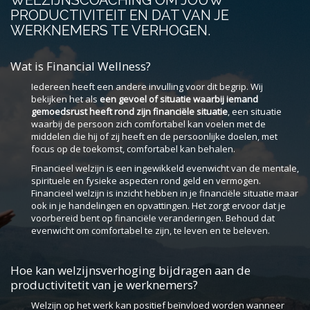
PRODUCTIVITEIT EN DAT VAN JE
WERKNEMERS TE VERHOGEN.
Wat is Financial Wellness?
Iedereen heeft een andere invulling voor dit begrip. Wij
bekijken het als
een gevoel of situatie waarbij iemand
gemoedsrust heeft rond zijn financiële situatie
, een situatie
waarbij de persoon zich comfortabel kan voelen met de
middelen die hij of zij heeft en de persoonlijke doelen, met
focus op de toekomst, comfortabel kan behalen.
Financieel welzijn is een ingewikkeld evenwicht van de mentale,
spirituele en fysieke aspecten rond geld en vermogen.
Financieel welzijn is inzicht hebben in je financiële situatie maar
ook in je handelingen en opvattingen. Het zorgt ervoor dat je
voorbereid bent op financiële veranderingen. Behoud dat
evenwicht om comfortabel te zijn, te leven en te beleven.
Hoe kan welzijnsverhoging bijdragen aan de
productivitetit van je werknemers?
Welzijn op het werk kan positief beïnvloed worden wanneer