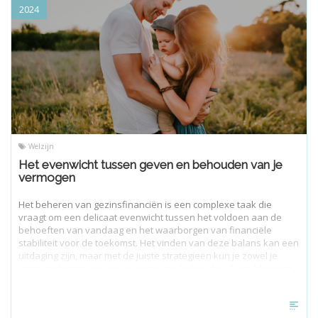
2024
Welzijn
Het evenwicht tussen geven en behouden van je
vermogen
Het beheren van gezinsfinanciën is een complexe taak die
vraagt om een delicaat evenwicht tussen het voldoen aan de
behoeften van vandaag en het waarborgen van financiële
stabiliteit voor de toekomst. Het vinden van deze balans kan een
uitdaging zijn, maar met de juiste strategieën kun je zowel je
gezin ondersteunen als je vermogen behouden. Deze blogpost
biedt praktische tips om dit evenwicht te bereiken en je
financiële gezondheid te verbeteren.