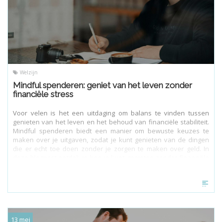
Welzijn
Mindful spenderen: geniet van het leven zonder
financiële stress
Voor velen is het een uitdaging om balans te vinden tussen
genieten van het leven en het behoud van financiële stabiliteit.
Mindful spenderen biedt een manier om bewuste keuzes te
maken over je uitgaven, zodat je kunt genieten van de dingen
die er echt toe doen zonder je zorgen te maken over geld. In
deze blogpost ontdek je hoe je kunt genieten zonder financiële
stress door mindfulness toe te passen op je uitgaven.
13 mei