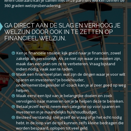
leren! Uiteraard kan je samen met onze partners werken binnen de
360 graden welzijnsbenadering.
GA DIRECT AAN DE SLAG EN VERHOOG JE
WELZIJN DOOR OOK IN TE ZETTEN OP
FINANCIEEL WELZIJN.
Ken je financiële situatie: kijk goed naar je financiën, zowel
zakelijk als persoonlijk. Als ze niet zijn waar ze moeten zijn,
maak dan een plan om ze te verbeteren. Vraag bijstand
indien nodig, vaak aan te raden.
Maak een financieel plan: wat zijn de dingen waar je voor wilt
sparen en investeren? Je boekhouder,
ondernemersbegeleider of -coach kan je al zeer goed op weg
helpen.
Maak eerst een lijst van je belangrijke doelen en zoek
vervolgens naar manieren om je te helpen deze te bereiken.
Betaal jezelf eerst: neem een categorie op voor sparen en
investeren in je maandelijks huishoudbudget.
Besteed verstandig: stel jezelf de vraag of je het echt nodig
hebt. In de loop van de tijd kunnen zelfs kleine bedragen die
worden bespaard, oplopen tot veel geld.