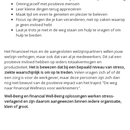
Omring jezelf met positieve mensen
Leer kleine dingen terug appreciëren
Maak tijd om even te genieten en plezier te beleven
Focus op dingen die je kan veranderen, niet op zaken waarop
je geen invloed hebt
Laat je trots je niet in de weg staan om hulp te vragen of om
hulp te bieden
Het Financieel Huis en de aangesloten welzijnspartners willen jouw
welzijn verhogen, maar ook dat van al je medewerkers. Dit zal een
positieve invloed hebben op ieders totaalvermogen en
productiviteit.
Het is bewezen dat bij een bepaald niveau van stress,
ziekte waarschijnlijk is om op te treden.
Velen vragen zich af of dit
een zorg is voor de werkgever, maar deze personen zijn zich dan
nog niet bewust van de positieve impact van het traject "De weg
naar Financial Wellness voor werknemers".
Well-Being en Financial Well-Being oplossingen werken stress-
verlagend en zijn daarom aangewezen binnen iedere organisatie,
klein of groot.