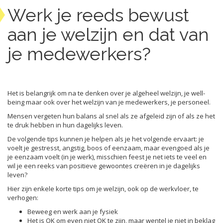
Werk je reeds bewust
aan je welzijn en dat van
je medewerkers?
Het is belangrijk om na te denken over je algeheel welzijn, je well-
being maar ook over het welzijn van je medewerkers, je personeel.
Mensen vergeten hun balans al snel als ze afgeleid zijn of als ze het
te druk hebben in hun dagelijks leven.
De volgende tips kunnen je helpen als je het volgende ervaart: je
voelt je gestresst, angstig, boos of eenzaam, maar evengoed als je
je eenzaam voelt (in je werk), misschien feest je net iets te veel en
wil je een reeks van positieve gewoontes creëren in je dagelijks
leven?
Hier zijn enkele korte tips om je welzijn, ook op de werkvloer, te
verhogen:
Beweeg en werk aan je fysiek
Het is OK om even niet OK te zijn, maar wentel je niet in beklag