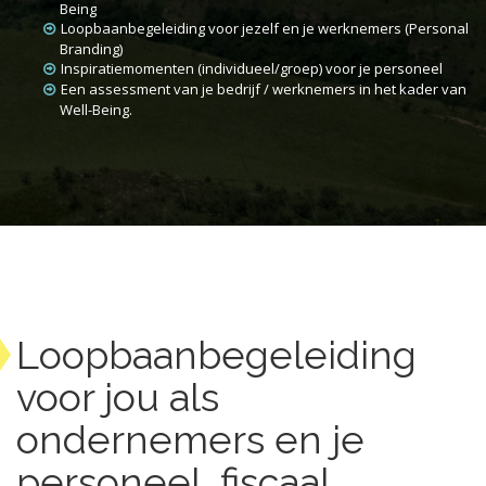
Being
Loopbaanbegeleiding voor jezelf en je werknemers (Personal
Branding)
Inspiratiemomenten (individueel/groep) voor je personeel
Een assessment van je bedrijf / werknemers in het kader van
Well-Being.
Loopbaanbegeleiding
voor jou als
ondernemers en je
personeel, fiscaal