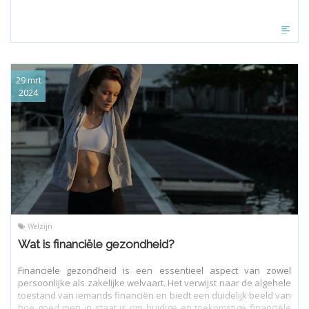
welzijn en rust te bereiken, zodat je je kunt concentreren op het
groeien van je onderneming en het genieten van een
evenwichtig leven.
29 mrt
2024
Welzijn
Wat is financiële gezondheid?
Financiële gezondheid is een essentieel aspect van zowel
persoonlijke als zakelijke welvaart. Het verwijst naar de algehele
toestand van iemands financiën en biedt een duidelijk beeld van
hoe goed men in staat is om huidige en toekomstige financiële