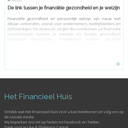
Welzijn
De link tussen je financiële gezondheid en je welzijn
Financiële gezondheid en persoonlijk welzijn zijn nauw met
elkaar verbonden, vooral voor ondernemers, bedrijfsleiders en
zelfstandigen. De stress en zorgen die voortkomen uit financiële
onzekerheden kunnen je mentale en fysieke gezondheid
aanzienlijk beïnvloeden. Tegelijkertijd kunnen gezonde
financiële gewoonten bijdragen aan een stabieler en gelukkiger
leven. Het is dus van cruciaal belang om aandacht te besteden
aan zowel je financiële situatie als je algehele welzijn.
Het Financieel Huis
Ontdek wat Het Financieel Huis voor u kan betekenen en volg ons op
de sociale media.
Wij beperken ons tot op heden tot Facebook en Twitter.
Dank voor je Like & Sharing is Caring!