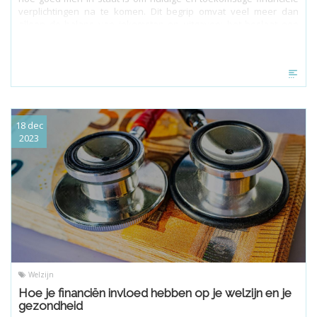
verplichtingen na te komen. Dit begrip omvat veel meer dan
alleen de balans van inkomsten en uitgaven; het beslaat een
breed scala aan factoren die samen bepalen of je financieel op
koers ligt.
18 dec
2023
Welzijn
Hoe je financiën invloed hebben op je welzijn en je
gezondheid