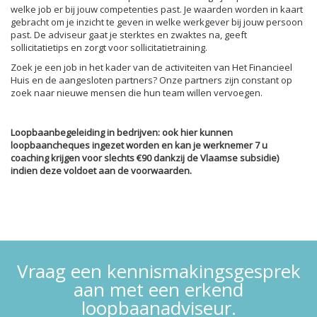
welke job er bij jouw competenties past. Je waarden worden in kaart
gebracht om je inzicht te geven in welke werkgever bij jouw persoon
past. De adviseur gaat je sterktes en zwaktes na, geeft
sollicitatietips en zorgt voor sollicitatietraining.
Zoek je een job in het kader van de activiteiten van Het Financieel
Huis en de aangesloten partners? Onze partners zijn constant op
zoek naar nieuwe mensen die hun team willen vervoegen.
Loopbaanbegeleiding in bedrijven: ook hier kunnen
loopbaancheques ingezet worden en kan je werknemer 7 u
coaching krijgen voor slechts €90 dankzij de Vlaamse subsidie)
indien deze voldoet aan de voorwaarden.
Vraag een kennismakingsgesprek
aan met een erkend
loopbaanadviseur.