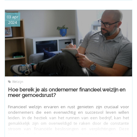
03 apr
2024
Welzijn
Hoe bereik je als ondernemer financieel welzijn en
meer gemoedsrust?
Financieel welzijn ervaren en rust genieten zijn cruciaal voor
ondernemers die een evenwichtig en succesvol leven willen
leiden. In de hectiek van het runnen van een bedrijf, kan het
gemakkelijk zijn om overweldigd te raken door de constante
stroom van financiële beslissingen en verplichtingen. Deze
blogpost biedt praktische tips en strategieën om financiële