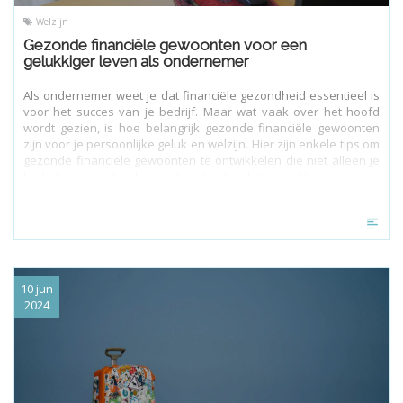
Welzijn
Gezonde financiële gewoonten voor een
gelukkiger leven als ondernemer
Als ondernemer weet je dat financiële gezondheid essentieel is
voor het succes van je bedrijf. Maar wat vaak over het hoofd
wordt gezien, is hoe belangrijk gezonde financiële gewoonten
zijn voor je persoonlijke geluk en welzijn. Hier zijn enkele tips om
gezonde financiële gewoonten te ontwikkelen die niet alleen je
bedrijf, maar ook je leven als geheel verbeteren. Het opbouwen
van gezonde financiële gewoonten is essentieel voor zowel je
persoonlijke als zakelijke succes.
10 jun
2024