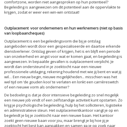
comfortzone, worden niet aangesproken op hun potentieel?
Begeleiding is aangewezen om dit potentieel aan de oppervlakte te
krijgen, zodat er weer een win-win ontstaat!
Outplacement voor ondernemers en hun werknemers (niet op basis
van loopbaancheques)
Outplacement is een begeleidingsvorm die bij je ontslag
aangeboden wordt door een gespecialiseerde en daartoe erkende
dienstverlener. Ontslag geven of krijgen, het is en blijft een periode
van onzekerheid en angst voor wat er komen gaat, en begeleiding is
aangewezen. In bepaalde gevallen is outplacement verplicht. Je
wordt dan ondersteund in je zoektocht naar een nieuwe
professionele uitdaging, rekening houdend met wie jij bent en wat jij
wil… Een nieuw begin, nieuwe mogelijkheden... misschien was het
wel tijd om ‘de gouden kooi’ te verlaten en lonkt een carrièreswitch
of een nieuwe vorm als ondernemer?
De bedoeling is dat je door intensieve begeleiding zo snel mogelijk
een nieuwe job vindt of een zelfstandige activiteit kunt opstarten. Zo
krijg je psychologische begeleiding, hulp bij het solliciteren, logistieke
en administratieve steun. Het outplacementkantoor vangt je op en
begeleidt je bij je zoektocht naar een nieuwe baan. Het kantoor
zoekt geen nieuwe baan voor jou, maar brengt je bij hoe jij je
zoektocht het best kan aanpakken en samen ga je op zoek naar