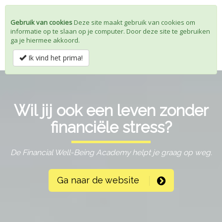
Gebruik van cookies
Deze site maakt gebruik van cookies om
informatie op te slaan op je computer. Door deze site te gebruiken
Toggle
ga je hiermee akkoord.
navigat
Ik vind het prima!
Wil jij ook een leven zonder
financiële stress?
De Financial Well-Being Academy helpt je graag op weg.
Ga naar de website