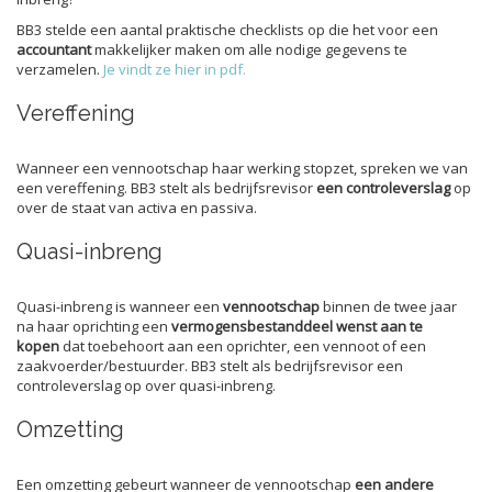
BB3 stelde een aantal praktische checklists op die het voor een
accountant
makkelijker maken om alle nodige gegevens te
verzamelen.
Je vindt ze hier in pdf.
Vereffening
Wanneer een vennootschap haar werking stopzet, spreken we van
een vereffening. BB3 stelt als bedrijfsrevisor
een controleverslag
op
over de staat van activa en passiva.
Quasi-inbreng
Quasi-inbreng is wanneer een
vennootschap
binnen de twee jaar
na haar oprichting een
vermogensbestanddeel wenst aan te
kopen
dat toebehoort aan een oprichter, een vennoot of een
zaakvoerder/bestuurder. BB3 stelt als bedrijfsrevisor een
controleverslag op over quasi-inbreng.
Omzetting
Een omzetting gebeurt wanneer de vennootschap
een andere