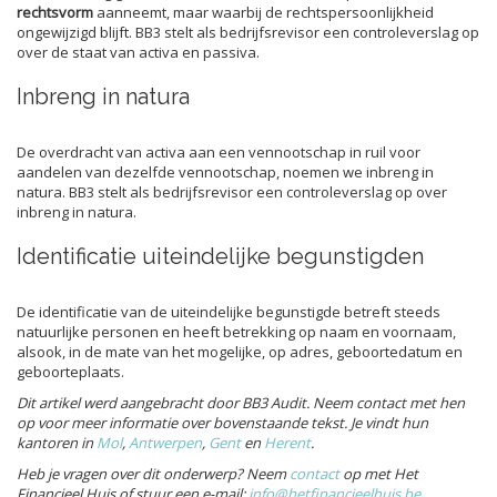
rechtsvorm
aanneemt, maar waarbij de rechtspersoonlijkheid
ongewijzigd blijft. BB3 stelt als bedrijfsrevisor een controleverslag op
over de staat van activa en passiva.
Inbreng in natura
De overdracht van activa aan een vennootschap in ruil voor
aandelen van dezelfde vennootschap, noemen we inbreng in
natura. BB3 stelt als bedrijfsrevisor een controleverslag op over
inbreng in natura.
Identificatie uiteindelijke begunstigden
De identificatie van de uiteindelijke begunstigde betreft steeds
natuurlijke personen en heeft betrekking op naam en voornaam,
alsook, in de mate van het mogelijke, op adres, geboortedatum en
geboorteplaats.
Dit artikel werd aangebracht door BB3 Audit. Neem contact met hen
op voor meer informatie over bovenstaande tekst. Je vindt hun
kantoren in
Mol
,
Antwerpen
,
Gent
en
Herent
.
Heb je vragen over dit onderwerp? Neem
contact
op met Het
Financieel Huis of stuur een e-mail:
info@hetfinancieelhuis.be
.