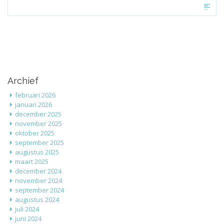
Met TeamLeader kun je je administratie, projectmanagement,
facturatie en klantrelatiebeheer (CRM) op één platform beheren.
TeamLeader biedt je alle tools die je nodig hebt om je
bedrijfsprocessen te optimaliseren.
Archief
februari 2026
januari 2026
december 2025
november 2025
oktober 2025
september 2025
augustus 2025
maart 2025
december 2024
november 2024
september 2024
augustus 2024
juli 2024
juni 2024