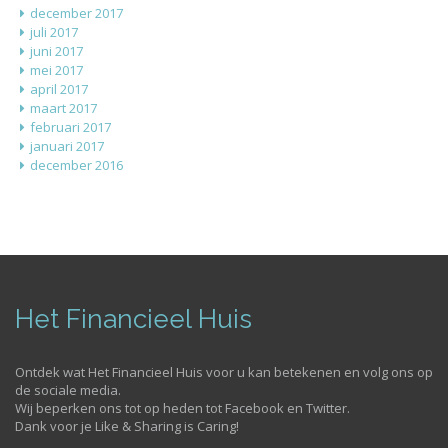
december 2017
juli 2017
juni 2017
mei 2017
april 2017
maart 2017
februari 2017
januari 2017
december 2016
Het Financieel Huis
Ontdek wat Het Financieel Huis voor u kan betekenen en volg ons op
de sociale media.
Wij beperken ons tot op heden tot Facebook en Twitter.
Dank voor je Like & Sharing is Caring!