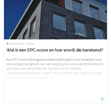
Particulieren - Advies
Wat is een EPC-score en hoe wordt die berekend?
Een EPC-score (Energieprestatiecertificaat) is een maatstaf voor
de energiezuinigheid van een woning. De score wordt berekend
op basis van verschillende factoren zoals isolatie,
verwarmingssystemen, ramen en ventilatie. Hoe lager de score,
hoe energiezuiniger de woning.