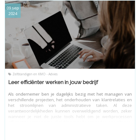
09 sep
2024
Zelfstandigen en KMO - Advies
Leer efficiënter werken in jouw bedrijf
Als ondernemer ben je dagelijks bezig met het managen van
verschillende projecten, het onderhouden van klantrelaties en
het stroomlijnen van administratieve taken. Al deze
verantwoordelijkheden kunnen overweldigend worden, zeker
wanneer je niet de juiste tools hebt om je werkprocessen
efficiënt te organiseren. Gelukkig is er TeamLeader, een alles-in-
één oplossing die jouw bedrijfsvoering vereenvoudigt en je
productiviteit verhoogt.