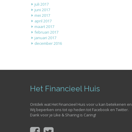
juli 2017
juni 2017
mei 2017
april 2017
maart 2017
februari 2017
januari 2017
december 2016
Het Financieel Huis
Ontdek wat Het Financieel Huis voor u kan betekenen en 
Wij beperken ons tot op heden tot Facebook en Twitter.
Dank voor je Like & Sharing is Caring!