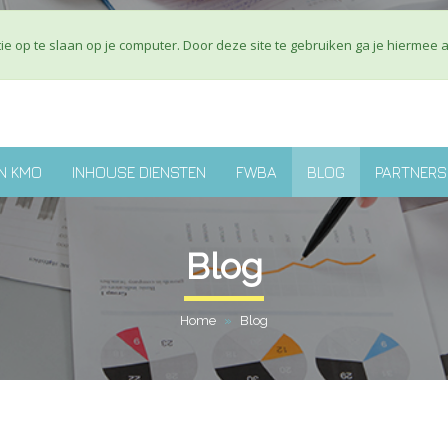
Over ons
J
e op te slaan op je computer. Door deze site te gebruiken ga je hiermee 
N KMO
INHOUSE DIENSTEN
FWBA
BLOG
PARTNERS
Blog
Home
»
Blog