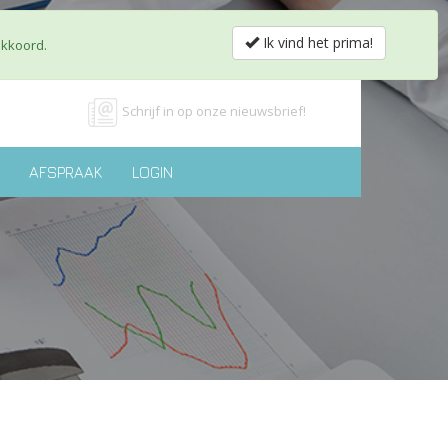
obs & Partnerships
Shop
Contact
nl
fr
Ik vind het prima!
akkoord.
Schrijf in op onze nieuwsbrief!
AFSPRAAK
LOGIN