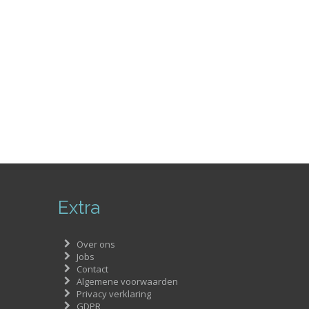
Extra
Over ons
Jobs
Contact
Algemene voorwaarden
Privacy verklaring
GDPR