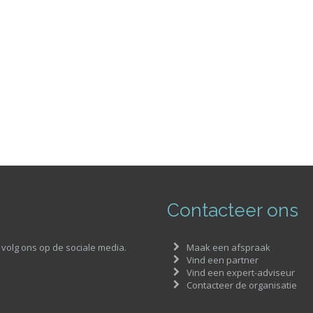
Contacteer ons
volg ons op de sociale media.
Maak een afspraak
Vind een partner
Vind een expert-adviseur
Contacteer de organisatie