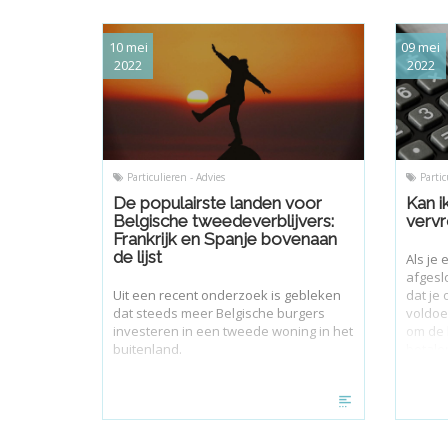
10 mei
09 mei
2022
2022
Particulieren - Advies
Partic
De populairste landen voor
Kan i
Belgische tweedeverblijvers:
vervr
Frankrijk en Spanje bovenaan
de lijst
Als je
afgesl
Uit een recent onderzoek is gebleken
dat je
dat steeds meer Belgische burgers
voldoe
investeren in een tweede woning in het
om de 
buitenland.
betalen
dat dit
er wel
zijn.