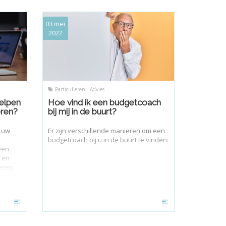
03 mei
2022
Particulieren - Advies
elpen
Hoe vind ik een budgetcoach
eren?
bij mij in de buurt?
n uw
Er zijn verschillende manieren om een
budgetcoach bij u in de buurt te vinden:
een
n en
eren
ebben