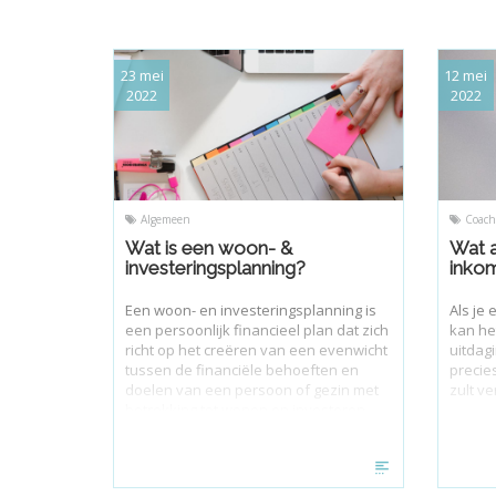
23 mei
12 mei
2022
2022
Algemeen
Coach
Wat is een woon- &
Wat a
investeringsplanning?
inko
Een woon- en investeringsplanning is
Als je
een persoonlijk financieel plan dat zich
kan he
richt op het creëren van een evenwicht
uitdagi
tussen de financiële behoeften en
precie
doelen van een persoon of gezin met
zult ve
betrekking tot wonen en investeren.