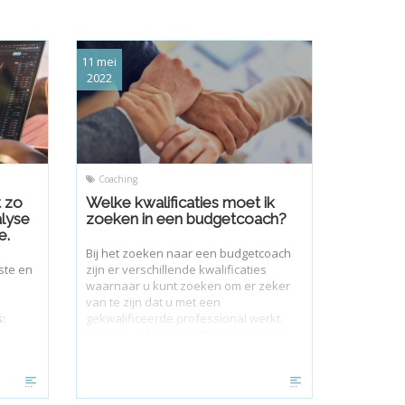
11 mei
2022
Coaching
t zo
Welke kwalificaties moet ik
alyse
zoeken in een budgetcoach?
e.
Bij het zoeken naar een budgetcoach
ste en
zijn er verschillende kwalificaties
waarnaar u kunt zoeken om er zeker
van te zijn dat u met een
s:
gekwalificeerde professional werkt.
Hier zijn enkele kwalificaties om op te
letten: