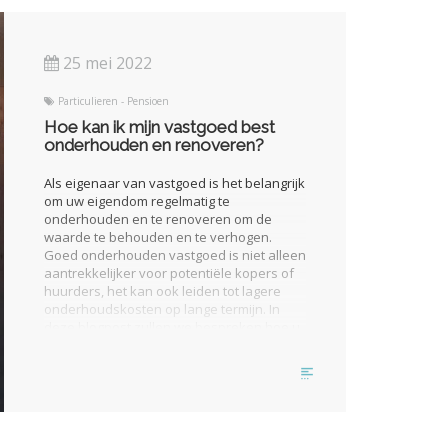
25 mei 2022
Particulieren - Pensioen
Hoe kan ik mijn vastgoed best
onderhouden en renoveren?
Als eigenaar van vastgoed is het belangrijk
om uw eigendom regelmatig te
onderhouden en te renoveren om de
waarde te behouden en te verhogen.
Goed onderhouden vastgoed is niet alleen
aantrekkelijker voor potentiële kopers of
huurders, het kan ook leiden tot lagere
onderhoudskosten op lange termijn. In
deze blogpost zullen we bespreken hoe u
uw vastgoed het beste kunt onderhouden
en renoveren.