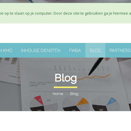
Over ons
J
e op te slaan op je computer. Door deze site te gebruiken ga je hiermee 
N KMO
INHOUSE DIENSTEN
FWBA
BLOG
PARTNERS
Blog
Home
»
Blog