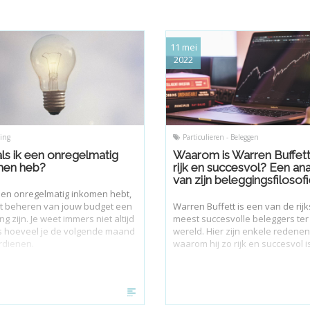
11 mei
2022
ing
Particulieren - Beleggen
ls ik een onregelmatig
Waarom is Warren Buffet
men heb?
rijk en succesvol? Een an
van zijn beleggingsfilosofi
 een onregelmatig inkomen hebt,
t beheren van jouw budget een
Warren Buffett is een van de rijk
ng zijn. Je weet immers niet altijd
meest succesvolle beleggers ter
s hoeveel je de volgende maand
wereld. Hier zijn enkele redenen
rdienen.
waarom hij zo rijk en succesvol i