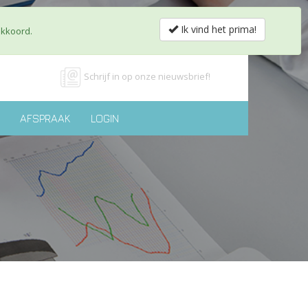
obs & Partnerships
Shop
Contact
nl
fr
Ik vind het prima!
akkoord.
Schrijf in op onze nieuwsbrief!
AFSPRAAK
LOGIN