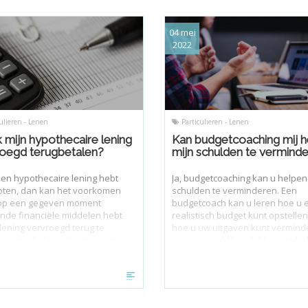
04 mei
2022
ulieren - Lenen
Particulieren - Lenen
k mijn hypothecaire lening
Kan budgetcoaching mij h
oegd terugbetalen?
mijn schulden te vermind
 een hypothecaire lening hebt
Ja, budgetcoaching kan u helpe
oten, dan kan het voorkomen
schulden te verminderen. Een
 op een gegeven moment
budgetcoach kan u leren hoe u 
nde financiële middelen hebt
realistisch budget kunt opstelle
lening vervroegd terug te
hoe u uw uitgaven kunt vermind
. Het is belangrijk om te weten
om meer geld beschikbaar te h
 inderdaad mogelijk is, maar dat
om uw schulden af te betalen.
 voorwaarden aan verbonden