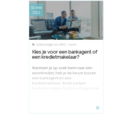
02 mei
2022
Zelfstandigen en KMO - Lenen
Kies je voor een bankagent of
een kredietmakelaar?
Wanneer je op zoek bent naar een
woonkrediet, heb je de keuze tussen
een bankagent en een
kredietmakelaar. Beide partijen
kunnen je helpen bij het verkrijgen van
een hypothecair krediet, maar er zijn
wel enkele verschillen.