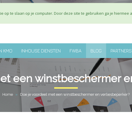
Over ons
J
e op te slaan op je computer. Door deze site te gebruiken ga je hiermee 
N KMO
INHOUSE DIENSTEN
FWBA
BLOG
PARTNERS
met een winstbeschermer en
Home
»
Doe je voordeel met een winstbeschermer en verliesbeperker?