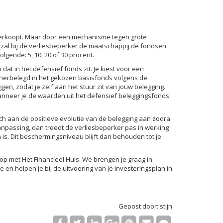
k verkoopt. Maar door een mechanisme tegen grote
 zal bij de verliesbeperker de maatschappij de fondsen
gende: 5, 10, 20 of 30 procent.
t in het defensief fonds zit. Je kiest voor een
herbelegd in het gekozen basisfonds volgens de
gen, zodat je zelf aan het stuur zit van jouw belegging.
 wanneer je de waarden uit het defensief beleggingsfonds
h aan de positieve evolutie van de belegging aan zodra
aanpassing, dan treedt de verliesbeperker pas in werking
 is. Dit beschermingsniveau blijft dan behouden tot je
op met Het Financieel Huis. We brengen je graag in
 en helpen je bij de uitvoering van je investeringsplan in
Gepost door: stijn