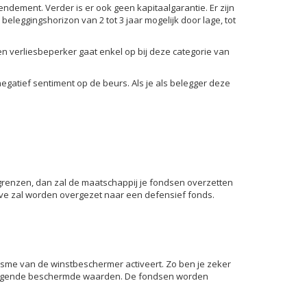
ement. Verder is er ook geen kapitaalgarantie. Er zijn
leggingshorizon van 2 tot 3 jaar mogelijk door lage, tot
 verliesbeperker gaat enkel op bij deze categorie van
gatief sentiment op de beurs. Als je als belegger deze
e grenzen, dan zal de maatschappij je fondsen overzetten
ve zal worden overgezet naar een defensief fonds.
anisme van de winstbeschermer activeert. Zo ben je zeker
erliggende beschermde waarden. De fondsen worden