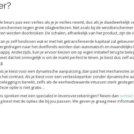
er?
e beurs pas een verlies als je je verlies neemt, dus als je daadwerkelij
beschermen tegen grote (dag)verliezen. Net zoals bij de winstbeschermer
n worden doorbroken. De schalen, afhankelijk van het product, zijn de vol
je zelf beslissen wat er met het getransfereerde kapitaal zal gebeuren da
ergedragen naar het doelfonds worden dan automatisch en maandelijks 
pij. Anderzijds, kun je ervoor kiezen om op eigen initiatief terug te beleg
eet dat het onmogelijk is om de markt perfect te timen. Je kiest dus zelf
g.
s je kiest voor een dynamische aanpassing, dan past het mechanisme zic
in het contract. Als je kiest voor een verliesbeperker zonder dynamische 
belegging is bereikt, zelfs als de eenheidswaarde intussen sterk gestegen
eze optie is niet gratis…
ens spreken met een specialist in levensverzekeringen? Neem dan
contact
g kiest met de opties die bij jou passen. We geven je graag meer informatie