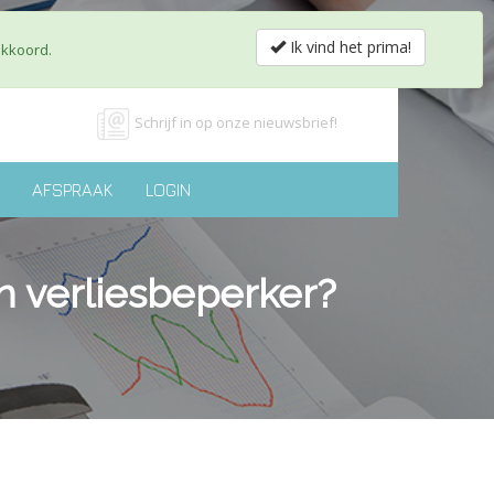
obs & Partnerships
Shop
Contact
nl
fr
Ik vind het prima!
akkoord.
Schrijf in op onze nieuwsbrief!
AFSPRAAK
LOGIN
 verliesbeperker?