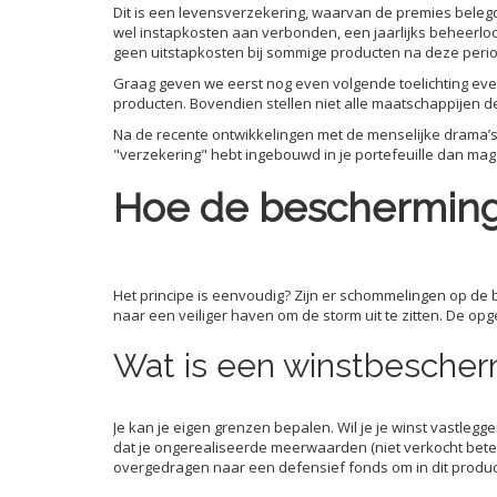
Dit is een levensverzekering, waarvan de premies beleg
wel instapkosten aan verbonden, een jaarlijks beheerloon
geen uitstapkosten bij sommige producten na deze peri
Graag geven we eerst nog even volgende toelichting eve
producten. Bovendien stellen niet alle maatschappijen d
Na de recente ontwikkelingen met de menselijke drama’s
"verzekering" hebt ingebouwd in je portefeuille dan mag j
Hoe de beschermin
Het principe is eenvoudig? Zijn er schommelingen op de b
naar een veiliger haven om de storm uit te zitten. De 
Wat is een winstbesche
Je kan je eigen grenzen bepalen. Wil je je winst vastlegg
dat je ongerealiseerde meerwaarden (niet verkocht bete
overgedragen naar een defensief fonds om in dit produc