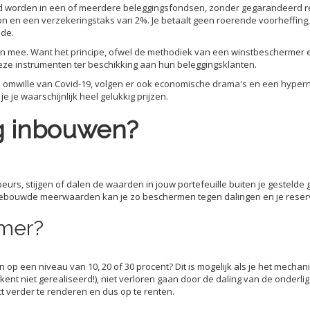
d worden in een of meerdere beleggingsfondsen, zonder gegarandeerd rend
 en een verzekeringstaks van 2%. Je betaalt geen roerende voorheffing, be
ode.
n mee. Want het principe, ofwel de methodiek van een winstbeschermer en
eze instrumenten ter beschikking aan hun beleggingsklanten.
 omwille van Covid-19, volgen er ook economische drama's en een hyperne
e je waarschijnlijk heel gelukkig prijzen.
g inbouwen?
eurs, stijgen of dalen de waarden in jouw portefeuille buiten je gesteld
opgebouwde meerwaarden kan je zo beschermen tegen dalingen en je reser
rmer?
en op een niveau van 10, 20 of 30 procent? Dit is mogelijk als je het mech
kent niet gerealiseerd!), niet verloren gaan door de daling van de ond
t verder te renderen en dus op te renten.