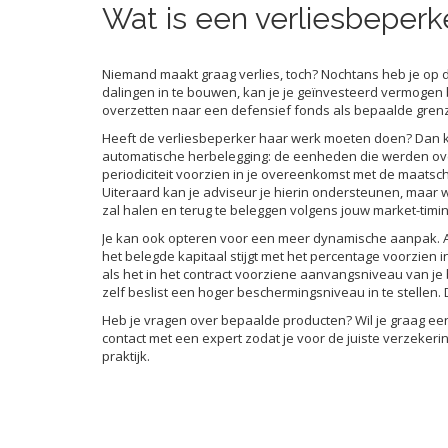
Wat is een verliesbeperk
Niemand maakt graag verlies, toch? Nochtans heb je op d
dalingen in te bouwen, kan je je geïnvesteerd vermogen 
overzetten naar een defensief fonds als bepaalde grenze
Heeft de verliesbeperker haar werk moeten doen? Dan kan 
automatische herbelegging: de eenheden die werden ov
periodiciteit voorzien in je overeenkomst met de maatschap
Uiteraard kan je adviseur je hierin ondersteunen, maar w
zal halen en terug te beleggen volgens jouw market-timin
Je kan ook opteren voor een meer dynamische aanpak. Al
het belegde kapitaal stijgt met het percentage voorzien 
als het in het contract voorziene aanvangsniveau van je 
zelf beslist een hoger beschermingsniveau in te stellen. D
Heb je vragen over bepaalde producten? Wil je graag e
contact met een expert zodat je voor de juiste verzekerin
praktijk.