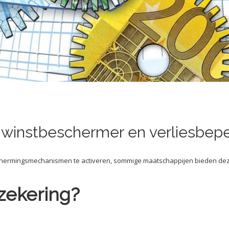
 winstbeschermer en verliesbep
schermingsmechanismen te activeren, sommige maatschappijen bieden de
rzekering?