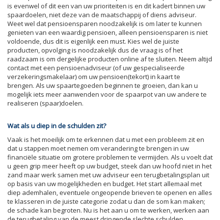
is evenwel of dit een van uw prioriteiten is en dit kadert binnen uw
spaardoelen, niet deze van de maatschappij of diens adviseur.
Weet wel dat pensioensparen noodzakelijk is om later te kunnen
genieten van een waardig pensioen, alleen pensioensparen is niet
voldoende, dus dit is eigenlijk een must. Kies wel de juiste
producten, opvolging is noodzakelijk dus de vraag is of het
raadzaam is om dergelijke producten online af te sluiten. Neem altijd
contact met een pensioenadviseur (of uw gespecialiseerde
verzekeringsmakelaar) om uw pensioen(tekort) in kaart te
brengen. Als uw spaartegoeden beginnen te groeien, dan kan u
mogelijk iets meer aanwenden voor de spaarpot van uw andere te
realiseren (spaar)doelen.
Wat als u diep in de schulden zit?
Vaak is het moeilijk om te erkennen dat u met een probleem zit en
dat u stappen moet nemen om verandering te brengen in uw
financiële situatie om grotere problemen te vermijden. Als u voelt dat
u geen grip meer heeft op uw budget, steek dan uw hoofd niet in het
zand maar werk samen met uw adviseur een terugbetalingsplan uit
op basis van uw mogelijkheden en budget. Het start allemaal met
diep ademhalen, eventuele ongeopende brieven te openen en alles
te klasseren in de juiste categorie zodat u dan de som kan maken;
de schade kan begroten. Nu is het aan u om te werken, werken aan
de terugbetaling van de meest dringende slechte schulden.