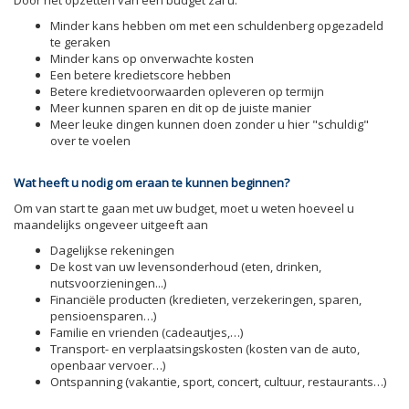
Minder kans hebben om met een schuldenberg opgezadeld
te geraken
Minder kans op onverwachte kosten
Een betere kredietscore hebben
Betere kredietvoorwaarden opleveren op termijn
Meer kunnen sparen en dit op de juiste manier
Meer leuke dingen kunnen doen zonder u hier "schuldig"
over te voelen
Wat heeft u nodig om eraan te kunnen beginnen?
Om van start te gaan met uw budget, moet u weten hoeveel u
maandelijks ongeveer uitgeeft aan
Dagelijkse rekeningen
De kost van uw levensonderhoud (eten, drinken,
nutsvoorzieningen...)
Financiële producten (kredieten, verzekeringen, sparen,
pensioensparen…)
Familie en vrienden (cadeautjes,…)
Transport- en verplaatsingskosten (kosten van de auto,
openbaar vervoer…)
Ontspanning (vakantie, sport, concert, cultuur, restaurants…)