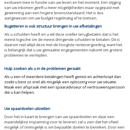
evolueert mee in functie van uw leven en het moment. Een stijging
van uw inkomen geeft u meer mogelijkheden maar opgepast met
gewenning aan een hogere levensstandaard. Het is dus
aangewezen om uw budget regelmatig af te toetsen.
Bugetteren is ook structuur brengen in uw afbetalingen
Als u schulden heeft en u wil deze sneller terugbetalen dat is het
meest logische om de meest dringende schulden te betalen. Dit is
daarom niet altijd deze met de hoogtste rentevergoeding, want het
is belangrijk dat u uw gemaakte engegementen nakomt om grotere
problemen te vermijden.
Hulp zoeken als u in de problemen geraakt
Als u een of meerdere betalingen heeft gemist en achterloopt dan
zoekt u best zo snel als mogelijk een oplossing voor uw situatie.
Maak een afspraak met een spaaradviseur of vertrouwenspersoon
die u kan helpen.
Uw spaardoelen uitzetten
Door het in kaart te brengen van uw spaardoelen en daar een
maandelijkse inspanning voor te leveren zal u zien dat het ofwel
mogelijk of onmogelijk is om bepaalde doelen te bereiken. Door een