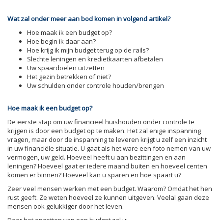
Wat zal onder meer aan bod komen in volgend artikel?
Hoe maak ik een budget op?
Hoe begin ik daar aan?
Hoe krijg ik mijn budget terug op de rails?
Slechte leningen en kredietkaarten afbetalen
Uw spaardoelen uitzetten
Het gezin betrekken of niet?
Uw schulden onder controle houden/brengen
Hoe maak ik een budget op?
De eerste stap om uw financieel huishouden onder controle te
krijgen is door een budget op te maken. Het zal enige inspanning
vragen, maar door de inspanning te leveren krijgt u zelf een inzicht
in uw financiële situatie. U gaat als het ware een foto nemen van uw
vermogen, uw geld. Hoeveel heeft u aan bezittingen en aan
leningen? Hoeveel gaat er iedere maand buiten en hoeveel centen
komen er binnen? Hoeveel kan u sparen en hoe spaart u?
Zeer veel mensen werken met een budget. Waarom? Omdat het hen
rust geeft. Ze weten hoeveel ze kunnen uitgeven. Veelal gaan deze
mensen ook gelukkiger door het leven.
Door het opzetten van een budget zal u: