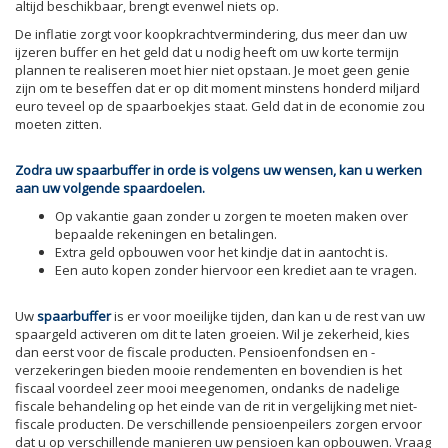
altijd beschikbaar, brengt evenwel niets op.
De inflatie zorgt voor koopkrachtvermindering, dus meer dan uw
ijzeren buffer en het geld dat u nodig heeft om uw korte termijn
plannen te realiseren moet hier niet opstaan. Je moet geen genie
zijn om te beseffen dat er op dit moment minstens honderd miljard
euro teveel op de spaarboekjes staat. Geld dat in de economie zou
moeten zitten.
Zodra uw spaarbuffer in orde is volgens uw wensen, kan u werken
aan uw volgende spaardoelen.
Op vakantie gaan zonder u zorgen te moeten maken over
bepaalde rekeningen en betalingen.
Extra geld opbouwen voor het kindje dat in aantocht is.
Een auto kopen zonder hiervoor een krediet aan te vragen.
Uw
spaarbuffer
is er voor moeilijke tijden, dan kan u de rest van uw
spaargeld activeren om dit te laten groeien. Wil je zekerheid, kies
dan eerst voor de fiscale producten. Pensioenfondsen en -
verzekeringen bieden mooie rendementen en bovendien is het
fiscaal voordeel zeer mooi meegenomen, ondanks de nadelige
fiscale behandeling op het einde van de rit in vergelijking met niet-
fiscale producten. De verschillende pensioenpeilers zorgen ervoor
dat u op verschillende manieren uw pensioen kan opbouwen. Vraag