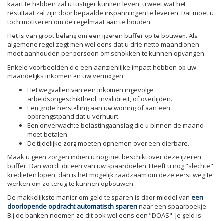
kaart te hebben zal u rustiger kunnen leven, u weet wat het
resultaat zal zijn door bepaalde inspanningen te leveren. Dat moet u
toch motiveren om de regelmaat aan te houden.
Het is van groot belang om een ijzeren buffer op te bouwen. Als
algemene regel zegt men wel eens dat u drie netto maandlonen
moet aanhouden per persoon om schokken te kunnen opvangen.
Enkele voorbeelden die een aanzienlijke impact hebben op uw
maandelijks inkomen en uw vermogen:
Het wegvallen van een inkomen ingevolge
arbeidsongeschiktheid, invaliditeit, of overlijden.
Een grote herstelling aan uw woning of aan een
opbrengstpand dat u verhuurt.
Een onverwachte belastingaanslag die u binnen de maand
moet betalen.
De tijdelijke zorg moeten opnemen over een dierbare.
Maak u geen zorgen indien u nog niet beschikt over deze ijzeren
buffer. Dan wordt dit een van uw spaardoelen. Heeft u nog "slechte"
kredieten lopen, dan is het mogelijk raadzaam om deze eerst weg te
werken om zo terug te kunnen opbouwen.
De makkelijkste manier om geld te sparen is door middel van
een
doorlopende opdracht automatisch sparen
naar een spaarboekje.
Bij de banken noemen ze dit ook wel eens een "DOAS". Je geld is