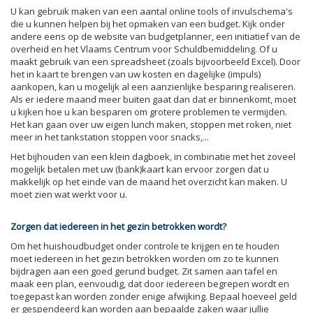
U kan gebruik maken van een aantal online tools of invulschema's
die u kunnen helpen bij het opmaken van een budget. Kijk onder
andere eens op de website van budgetplanner, een initiatief van de
overheid en het Vlaams Centrum voor Schuldbemiddeling. Of u
maakt gebruik van een spreadsheet (zoals bijvoorbeeld Excel). Door
het in kaart te brengen van uw kosten en dagelijke (impuls)
aankopen, kan u mogelijk al een aanzienlijke besparing realiseren.
Als er iedere maand meer buiten gaat dan dat er binnenkomt, moet
u kijken hoe u kan besparen om grotere problemen te vermijden.
Het kan gaan over uw eigen lunch maken, stoppen met roken, niet
meer in het tankstation stoppen voor snacks,...
Het bijhouden van een klein dagboek, in combinatie met het zoveel
mogelijk betalen met uw (bank)kaart kan ervoor zorgen dat u
makkelijk op het einde van de maand het overzicht kan maken. U
moet zien wat werkt voor u.
Zorgen dat iedereen in het gezin betrokken wordt?
Om het huishoudbudget onder controle te krijgen en te houden
moet iedereen in het gezin betrokken worden om zo te kunnen
bijdragen aan een goed gerund budget. Zit samen aan tafel en
maak een plan, eenvoudig, dat door iedereen begrepen wordt en
toegepast kan worden zonder enige afwijking. Bepaal hoeveel geld
er gespendeerd kan worden aan bepaalde zaken waar jullie