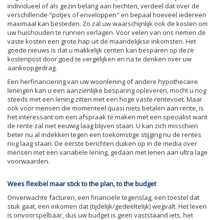
individueel of als gezin belang aan hechten, verdeel dat over de
verschillende "potjes of enveloppen" en bepaal hoeveel iedereen
maximaal kan besteden. Zo zal uw waarschijnlijk ook de kosten om
uw huishouden te runnen verlagen. Voor velen van ons nemen de
vaste kosten een grote hap uit de maandelijkse inkomsten. Het
goede nieuws is dat u makkelijk centen kan besparen op deze
kostenpost door goed te vergelijken en na te denken over uw
aankoopgedrag.
Een herfinanciering van uw woonlening of andere hypothecaire
leningen kan u een aanzienlijke besparing opleveren, mocht u nog
steeds met een lening zitten met een hoge vaste rentevoet. Maar
ook voor mensen die momenteel quasi niets betalen aan rente, is
het interessant om een afspraak te maken met een specialist want
de rente zal niet eeuwig laag blijven staan. U kan zich misschien
beter nu al indekken tegen een toekomstige stijging nu de rentes
nog laag staan. De eerste berichten duiken op in de media over
mensen met een variabele lening, gedaan met lenen aan ultra lage
voorwaarden.
Wees flexibel maar stick to the plan, to the budget
Onverwachte facturen, een financiële tegenslag, een toestel dat
stuk gaat, een inkomen dat (tijdelijk/gedeeltelijk) wegvalt. Het leven
is onvoorspelbaar, dus uw budget is geen vaststaand iets, het