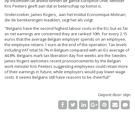
op inkomsten uit arbeid binnen de ganse E
uropese Unie. Minister
Kris Peeters geeft aan dat er beterschap op komst is.
Onderzoeker,
James Rogers, aan het Institut Economique Molinari,
die de berekeningen maakten, zegt het als volgt:
"Belgians have the second highest labour costs in the EU, but as far
as net earnings are concerned they are ranked 10th. For every 2.15
euros that the average Belgian employer spends on an employee,
the employee retains 1 euro at the end of the operation. Tax levels
including VAT total 56.7% in Belgium compared with an EU average of
44.8%. Belgians mark tax liberation day five weeks are the Swedes.
James Rogers welcomes recent pronouncements by the Belgian
work minister Kris Peeters suggesting employees could retain more
of their earnings in future, while employers would pay lower wage
costs. It seems Belgians still have reasons to be cheerful!"
Gepost door: stijn