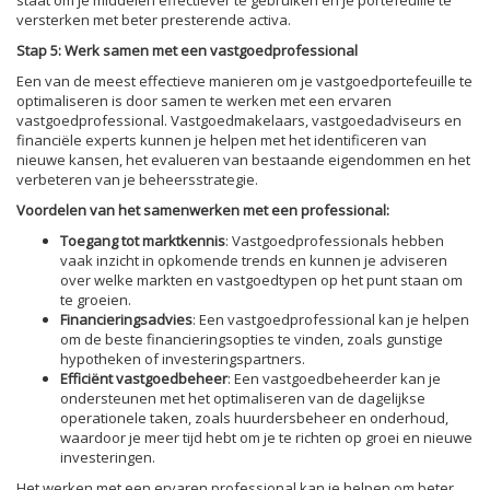
versterken met beter presterende activa.
Stap 5: Werk samen met een vastgoedprofessional
Een van de meest effectieve manieren om je vastgoedportefeuille te
optimaliseren is door samen te werken met een ervaren
vastgoedprofessional. Vastgoedmakelaars, vastgoedadviseurs en
financiële experts kunnen je helpen met het identificeren van
nieuwe kansen, het evalueren van bestaande eigendommen en het
verbeteren van je beheersstrategie.
Voordelen van het samenwerken met een professional:
Toegang tot marktkennis
: Vastgoedprofessionals hebben
vaak inzicht in opkomende trends en kunnen je adviseren
over welke markten en vastgoedtypen op het punt staan om
te groeien.
Financieringsadvies
: Een vastgoedprofessional kan je helpen
om de beste financieringsopties te vinden, zoals gunstige
hypotheken of investeringspartners.
Efficiënt vastgoedbeheer
: Een vastgoedbeheerder kan je
ondersteunen met het optimaliseren van de dagelijkse
operationele taken, zoals huurdersbeheer en onderhoud,
waardoor je meer tijd hebt om je te richten op groei en nieuwe
investeringen.
Het werken met een ervaren professional kan je helpen om beter