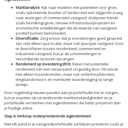
Marktanalyse
: Kijk naar markten met potentieel voor groei,
zoals opkomende buurten of steden met een stijgende vraag
naar woningen of commercieel vastgoed. Analyseer trends
zoals bevolkingsgroei, nieuwe infrastructuurprojecten en
economische ontwikkelingen die de waarde van vastgoed
positief kunnen beïnvloeden.
Diversificatie
: Zorg ervoor dat je investeringen goed gespreid
zijn, niet alleen qua locatie, maar ook qua type vastgoed. Door
te diversifiëren tussen residentieel, commercieel en
industrieel vastgoed, kun je de schommelingen in
verschillende sectoren opvangen.
Rendement op investering (ROI
): Reken het potentiële
rendement van een nieuw pand zorgvuldig door. Dit omvat
niet alleen huurinkomsten, maar ook onderhoudskosten,
leegstandsrisico’s en eventuele waardestijging op lange
termijn.
Door regelmatig nieuwe panden aan je portefeuille toe te voegen,
kun je inspelen op veranderende marktomstandigheden en je
portefeuille versterken met eigendommen die beter presteren dan
je huidige activa.
Stap 4: Verkoop onderpresterende eigendommen
Niet elk pand in je vastgoedportefeuille zal blijven presteren zoals je