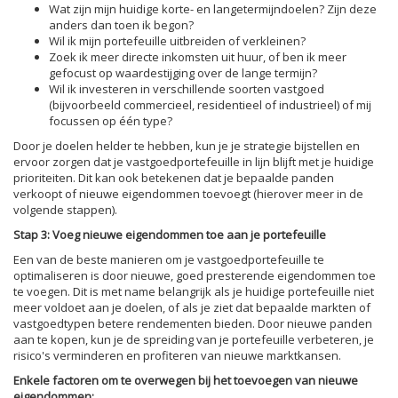
Wat zijn mijn huidige korte- en langetermijndoelen? Zijn deze
anders dan toen ik begon?
Wil ik mijn portefeuille uitbreiden of verkleinen?
Zoek ik meer directe inkomsten uit huur, of ben ik meer
gefocust op waardestijging over de lange termijn?
Wil ik investeren in verschillende soorten vastgoed
(bijvoorbeeld commercieel, residentieel of industrieel) of mij
focussen op één type?
Door je doelen helder te hebben, kun je je strategie bijstellen en
ervoor zorgen dat je vastgoedportefeuille in lijn blijft met je huidige
prioriteiten. Dit kan ook betekenen dat je bepaalde panden
verkoopt of nieuwe eigendommen toevoegt (hierover meer in de
volgende stappen).
Stap 3: Voeg nieuwe eigendommen toe aan je portefeuille
Een van de beste manieren om je vastgoedportefeuille te
optimaliseren is door nieuwe, goed presterende eigendommen toe
te voegen. Dit is met name belangrijk als je huidige portefeuille niet
meer voldoet aan je doelen, of als je ziet dat bepaalde markten of
vastgoedtypen betere rendementen bieden. Door nieuwe panden
aan te kopen, kun je de spreiding van je portefeuille verbeteren, je
risico's verminderen en profiteren van nieuwe marktkansen.
Enkele factoren om te overwegen bij het toevoegen van nieuwe
eigendommen: