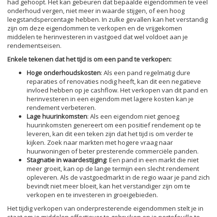
had gehoopt. Het kan gebeuren dat bepaalde eigendommen te veel
onderhoud vergen, niet meer in waarde stijgen, of een hoog
leegstandspercentage hebben. In zulke gevallen kan het verstandig
zijn om deze eigendommen te verkopen en de vrijgekomen
middelen te herinvesteren in vastgoed dat wel voldoet aan je
rendementseisen.
Enkele tekenen dat het tijd is om een pand te verkopen:
Hoge onderhoudskosten
: Als een pand regelmatig dure
reparaties of renovaties nodig heeft, kan dit een negatieve
invloed hebben op je cashflow. Het verkopen van dit pand en
herinvesteren in een eigendom met lagere kosten kan je
rendement verbeteren.
Lage huurinkomsten
: Als een eigendom niet genoeg
huurinkomsten genereert om een positief rendement op te
leveren, kan dit een teken zijn dat het tijd is om verder te
kijken. Zoek naar markten met hogere vraag naar
huurwoningen of beter presterende commerciële panden.
Stagnatie in waardestijging
: Een pand in een markt die niet
meer groeit, kan op de lange termijn een slecht rendement
opleveren. Als de vastgoedmarkt in de regio waar je pand zich
bevindt niet meer bloeit, kan het verstandiger zijn om te
verkopen en te investeren in groeigebieden.
Het tijdig verkopen van onderpresterende eigendommen stelt je in
staat om je middelen effectiever te gebruiken en je portefeuille te