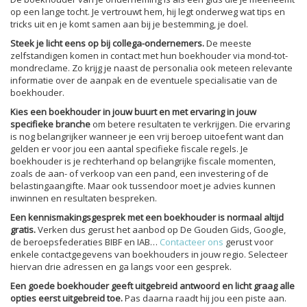
op een lange tocht. Je vertrouwt hem, hij legt onderweg wat tips en
tricks uit en je komt samen aan bij je bestemming, je doel.
Steek je licht eens op bij collega-ondernemers.
De meeste
zelfstandigen komen in contact met hun boekhouder via mond-tot-
mondreclame. Zo krijg je naast de personalia ook meteen relevante
informatie over de aanpak en de eventuele specialisatie van de
boekhouder.
Kies een boekhouder in jouw buurt en met ervaring in jouw
specifieke branche
om betere resultaten te verkrijgen. Die ervaring
is nog belangrijker wanneer je een vrij beroep uitoefent want dan
gelden er voor jou een aantal specifieke fiscale regels. Je
boekhouder is je rechterhand op belangrijke fiscale momenten,
zoals de aan- of verkoop van een pand, een investering of de
belastingaangifte. Maar ook tussendoor moet je advies kunnen
inwinnen en resultaten bespreken.
Een kennismakingsgesprek met een boekhouder is normaal altijd
gratis.
Verken dus gerust het aanbod op De Gouden Gids, Google,
de beroepsfederaties BIBF en IAB…
Contacteer ons
gerust voor
enkele contactgegevens van boekhouders in jouw regio. Selecteer
hiervan drie adressen en ga langs voor een gesprek.
Een goede boekhouder geeft uitgebreid antwoord en licht graag alle
opties eerst uitgebreid toe.
Pas daarna raadt hij jou een piste aan.