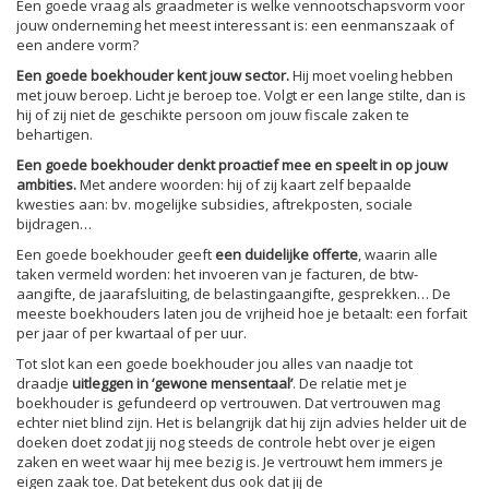
Een goede vraag als graadmeter is welke vennootschapsvorm voor
jouw onderneming het meest interessant is: een eenmanszaak of
een andere vorm?
Een goede boekhouder kent jouw sector.
Hij moet voeling hebben
met jouw beroep. Licht je beroep toe. Volgt er een lange stilte, dan is
hij of zij niet de geschikte persoon om jouw fiscale zaken te
behartigen.
Een goede boekhouder denkt proactief mee en speelt in op jouw
ambities.
Met andere woorden: hij of zij kaart zelf bepaalde
kwesties aan: bv. mogelijke subsidies, aftrekposten, sociale
bijdragen…
Een goede boekhouder geeft
een duidelijke offerte
, waarin alle
taken vermeld worden: het invoeren van je facturen, de btw-
aangifte, de jaarafsluiting, de belastingaangifte, gesprekken… De
meeste boekhouders laten jou de vrijheid hoe je betaalt: een forfait
per jaar of per kwartaal of per uur.
Tot slot kan een goede boekhouder jou alles van naadje tot
draadje
uitleggen in ‘gewone mensentaal’
. De relatie met je
boekhouder is gefundeerd op vertrouwen. Dat vertrouwen mag
echter niet blind zijn. Het is belangrijk dat hij zijn advies helder uit de
doeken doet zodat jij nog steeds de controle hebt over je eigen
zaken en weet waar hij mee bezig is. Je vertrouwt hem immers je
eigen zaak toe. Dat betekent dus ook dat jij de