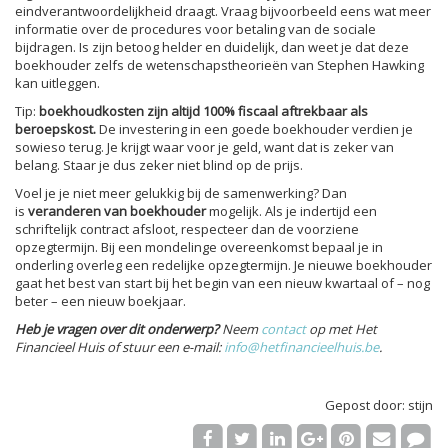
eindverantwoordelijkheid draagt. Vraag bijvoorbeeld eens wat meer
informatie over de procedures voor betaling van de sociale
bijdragen. Is zijn betoog helder en duidelijk, dan weet je dat deze
boekhouder zelfs de wetenschapstheorieën van Stephen Hawking
kan uitleggen.
Tip:
boekhoudkosten zijn altijd 100% fiscaal aftrekbaar als
beroepskost.
De investering in een goede boekhouder verdien je
sowieso terug. Je krijgt waar voor je geld, want dat is zeker van
belang. Staar je dus zeker niet blind op de prijs.
Voel je je niet meer gelukkig bij de samenwerking? Dan
is
veranderen van boekhouder
mogelijk. Als je indertijd een
schriftelijk contract afsloot, respecteer dan de voorziene
opzegtermijn. Bij een mondelinge overeenkomst bepaal je in
onderling overleg een redelijke opzegtermijn. Je nieuwe boekhouder
gaat het best van start bij het begin van een nieuw kwartaal of – nog
beter – een nieuw boekjaar.
Heb je vragen over dit onderwerp?
Neem
contact
op met Het
Financieel Huis of stuur een e-mail:
info@hetfinancieelhuis.be
.
Gepost door: stijn