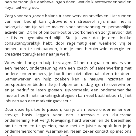
hen persoonlijke aanbevelingen doen, wat de klanttevredenheid en
-loyaliteit vergroot.
Zorg voor een goede balans tussen werk en privéleven. Het runnen
van een bedrijf kan tijdrovend en stressvol zijn, maar het is
belangrijk om tijd vrij te maken voor ontspanning en persoonlijke
activiteiten. Dit helpt om burn-out te voorkomen en zorgt ervoor dat
je fris en gemotiveerd blijft. Stel je voor dat je een drukke
consultancypraktijk hebt, door regelmatig een weekend vrij te
nemen om te ontspannen, kun je met hernieuwde energie en
creativiteit terugkeren naar je werk.
Wees niet bang om hulp te vragen. Of het nu gaat om advies van
een mentor, ondersteuning van een coach of samenwerking met
andere ondernemers, je hoeft het niet allemaal alleen te doen.
Samenwerken en hulp zoeken kan je nieuwe inzichten en
perspectieven bieden die je helpen om uitdagingen te overwinnen
en je bedrijf te laten groeien. Bijvoorbeeld, een ondernemer die
moeite heeft met marketingstrategieën kan veel baat hebben bij het
inhuren van een marketingadviseur.
Door deze tips toe te passen, kun je als nieuwe ondernemer een
stevige basis leggen voor een succesvolle en duurzame
onderneming. Het vergt toewijding, hard werken en de bereidheid
om te leren en te groeien, maar met de juiste aanpak kun je je
ondernemersdromen waarmaken. Neem zeker contact op met ons