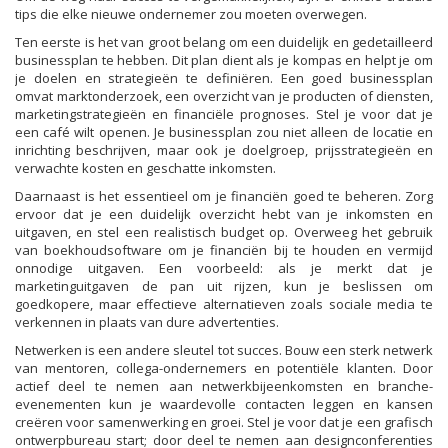
tips die elke nieuwe ondernemer zou moeten overwegen.
Ten eerste is het van groot belang om een duidelijk en gedetailleerd
businessplan te hebben. Dit plan dient als je kompas en helpt je om
je doelen en strategieën te definiëren. Een goed businessplan
omvat marktonderzoek, een overzicht van je producten of diensten,
marketingstrategieën en financiële prognoses. Stel je voor dat je
een café wilt openen. Je businessplan zou niet alleen de locatie en
inrichting beschrijven, maar ook je doelgroep, prijsstrategieën en
verwachte kosten en geschatte inkomsten.
Daarnaast is het essentieel om je financiën goed te beheren. Zorg
ervoor dat je een duidelijk overzicht hebt van je inkomsten en
uitgaven, en stel een realistisch budget op. Overweeg het gebruik
van boekhoudsoftware om je financiën bij te houden en vermijd
onnodige uitgaven. Een voorbeeld: als je merkt dat je
marketinguitgaven de pan uit rijzen, kun je beslissen om
goedkopere, maar effectieve alternatieven zoals sociale media te
verkennen in plaats van dure advertenties.
Netwerken is een andere sleutel tot succes. Bouw een sterk netwerk
van mentoren, collega-ondernemers en potentiële klanten. Door
actief deel te nemen aan netwerkbijeenkomsten en branche-
evenementen kun je waardevolle contacten leggen en kansen
creëren voor samenwerking en groei. Stel je voor dat je een grafisch
ontwerpbureau start; door deel te nemen aan designconferenties