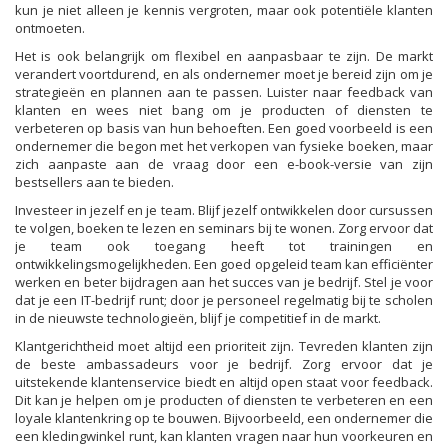
kun je niet alleen je kennis vergroten, maar ook potentiële klanten
ontmoeten.
Het is ook belangrijk om flexibel en aanpasbaar te zijn. De markt
verandert voortdurend, en als ondernemer moet je bereid zijn om je
strategieën en plannen aan te passen. Luister naar feedback van
klanten en wees niet bang om je producten of diensten te
verbeteren op basis van hun behoeften. Een goed voorbeeld is een
ondernemer die begon met het verkopen van fysieke boeken, maar
zich aanpaste aan de vraag door een e-book-versie van zijn
bestsellers aan te bieden.
Investeer in jezelf en je team. Blijf jezelf ontwikkelen door cursussen
te volgen, boeken te lezen en seminars bij te wonen. Zorg ervoor dat
je team ook toegang heeft tot trainingen en
ontwikkelingsmogelijkheden. Een goed opgeleid team kan efficiënter
werken en beter bijdragen aan het succes van je bedrijf. Stel je voor
dat je een IT-bedrijf runt; door je personeel regelmatig bij te scholen
in de nieuwste technologieën, blijf je competitief in de markt.
Klantgerichtheid moet altijd een prioriteit zijn. Tevreden klanten zijn
de beste ambassadeurs voor je bedrijf. Zorg ervoor dat je
uitstekende klantenservice biedt en altijd open staat voor feedback.
Dit kan je helpen om je producten of diensten te verbeteren en een
loyale klantenkring op te bouwen. Bijvoorbeeld, een ondernemer die
een kledingwinkel runt, kan klanten vragen naar hun voorkeuren en