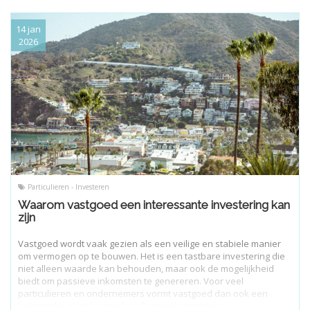
14 jan
2026
Particulieren - Investeren
Waarom vastgoed een interessante investering kan
zijn
Vastgoed wordt vaak gezien als een veilige en stabiele manier
om vermogen op te bouwen. Het is een tastbare investering die
niet alleen waarde kan behouden, maar ook de mogelijkheid
biedt om passieve inkomsten te genereren. Voor veel
particulieren en ondernemers vormt vastgoed dan ook een
belangrijke pijler binnen hun financiële strategie.