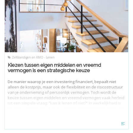
Zelfstandigen en KMO - Lenen
Kiezen tussen eigen middelen en vreemd
vermogen is een strategische keuze
De manier waarop je een investering financiert, bepaalt niet
alleen de kostprijs, maar ook de flexibiliteit en de risicostructuur
van je onderneming of persoonlijk vermogen. Toch wordt de
keuze tussen eigen middelen en vreemd vermogen vaak herleid
tot een simpele vraag: “kan ik lenen of niet?” In werkelijkheid is
het een strategische afweging met gevolgen op lange termijn. De
juiste financieringsmix creëert groei, stabiliteit en fiscale
efficiëntie. De verkeerde belemmert net die drie.