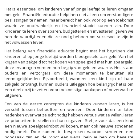
Het is essentieel om kinderen vanaf jonge leeftijd te leren omgaan
met geld. Financiële educatie helpt hen niet alleen om verstandigere
beslissingen te nemen, maar bereidt hen ook voor op een toekomst
waarin ze onafhankelijk en financieel stabiel kunnen zijn. Door
kinderen te leren over sparen, budgetteren en investeren, geven we
hen de vaardigheden die ze nodig hebben om succesvol te zijn in
het volwassen leven.
Het belang van financiële educatie begint met het begrijpen dat
kinderen al op jonge leeftijd worden blootgesteld aan geld. Van het
krijgen van zakgeld tot het kopen van speelgoed met hun spaargeld,
deze ervaringen vormen hun begrip van geld en waarde. Het is aan
ouders en verzorgers om deze momenten te benutten als
leermogelijkheden. Bijvoorbeeld, wanneer een kind zijn of haar
zakgeld ontvangt, kunnen ouders uitleggen hoe belangrijk het is om
een deel opzij te zetten voor toekomstige aankopen of onverwachte
uitgaven.
Een van de eerste concepten die kinderen kunnen leren, is het
verschil tussen behoeften en wensen. Door kinderen te laten
nadenken over wat ze echt nodig hebben versus wat ze willen, leren
ze prioriteiten te stellen in hun uitgaven. Stel je voor dat een kind
een nieuwe speelgoedrobot wil kopen, maar ook nieuwe schoenen
nodig heeft. Door samen te bespreken waarom schoenen een
noodzaak zijn en de robot een wens, help je hen om bewuste