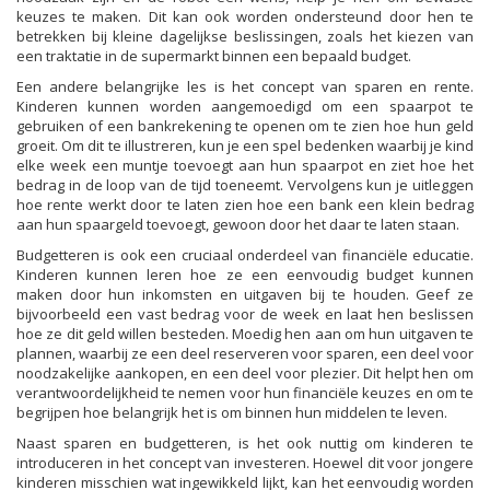
keuzes te maken. Dit kan ook worden ondersteund door hen te
betrekken bij kleine dagelijkse beslissingen, zoals het kiezen van
een traktatie in de supermarkt binnen een bepaald budget.
Een andere belangrijke les is het concept van sparen en rente.
Kinderen kunnen worden aangemoedigd om een spaarpot te
gebruiken of een bankrekening te openen om te zien hoe hun geld
groeit. Om dit te illustreren, kun je een spel bedenken waarbij je kind
elke week een muntje toevoegt aan hun spaarpot en ziet hoe het
bedrag in de loop van de tijd toeneemt. Vervolgens kun je uitleggen
hoe rente werkt door te laten zien hoe een bank een klein bedrag
aan hun spaargeld toevoegt, gewoon door het daar te laten staan.
Budgetteren is ook een cruciaal onderdeel van financiële educatie.
Kinderen kunnen leren hoe ze een eenvoudig budget kunnen
maken door hun inkomsten en uitgaven bij te houden. Geef ze
bijvoorbeeld een vast bedrag voor de week en laat hen beslissen
hoe ze dit geld willen besteden. Moedig hen aan om hun uitgaven te
plannen, waarbij ze een deel reserveren voor sparen, een deel voor
noodzakelijke aankopen, en een deel voor plezier. Dit helpt hen om
verantwoordelijkheid te nemen voor hun financiële keuzes en om te
begrijpen hoe belangrijk het is om binnen hun middelen te leven.
Naast sparen en budgetteren, is het ook nuttig om kinderen te
introduceren in het concept van investeren. Hoewel dit voor jongere
kinderen misschien wat ingewikkeld lijkt, kan het eenvoudig worden