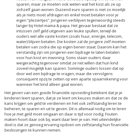
sparen, maar ze moeten ook weten wat het kost als ze op
zichzelf gaan wonen. Duizend euro sparen is niet zo moeilijk
als je niets moet afdragen en enkel moet betalen voor je
eigen “pleziertjes”. Jongeren verblijven tegenwoordig steeds
langer bij Hotel mama & papa. Het gevaar bestaat dat ze
intussen zelf geld uitgeven aan leuke spullen, terwijl de
ouders wel alle vaste kosten (zoals huur, energie, telecom,
water) blijven betalen. Die kosten zal de jongere zelf moeten
betalen van zodra die op eigen benen staat. Daarom kan het
verstandig zijn om jongeren een bijdrage te laten betalen
voor hun kost en inwoning. Soms staan ouders daar
weigerachtig tegenover omdat ze net willen dat hun kind
zoveel mogelijk kan sparen. Sommige ouders lossen dat op
door wel een bijdrage te vragen, maar die vervolgens
consequent opzij te zetten op een aparte spaarrekening voor
wanneer het kind alleen gaat wonen.
Het geven van een goede financiële opvoeding betekent dat je je
kinderen leert sparen, dat je ze leert om keuzes maken en dat ze de
kans krijgen om geld te verdienen en het ook zelfstandig leren te
beheren, te sparen en uit te geven. Dit is allemaal nodig om te leren
hoe je met geld moet omgaan en daar is tijd voor nodig. Fouten
maken hoort daar ook bij, want daar leer je van. Het uiteindelijke
doel is dat ze genoeg ervaring opdoen om zelfstandig hun financiële
beslissingen te kunnen nemen.