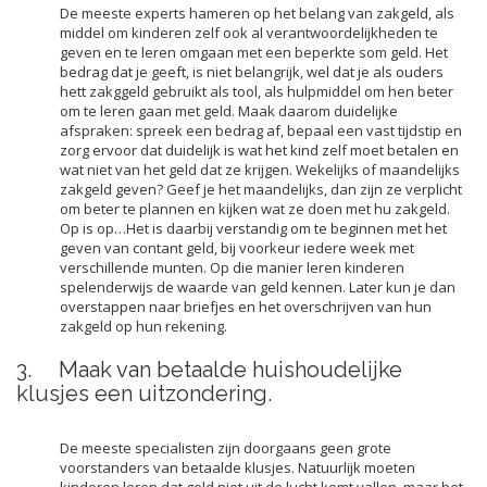
De meeste experts hameren op het belang van zakgeld, als
middel om kinderen zelf ook al verantwoordelijkheden te
geven en te leren omgaan met een beperkte som geld. Het
bedrag dat je geeft, is niet belangrijk, wel dat je als ouders
hett zakggeld gebruikt als tool, als hulpmiddel om hen beter
om te leren gaan met geld. Maak daarom duidelijke
afspraken: spreek een bedrag af, bepaal een vast tijdstip en
zorg ervoor dat duidelijk is wat het kind zelf moet betalen en
wat niet van het geld dat ze krijgen. Wekelijks of maandelijks
zakgeld geven? Geef je het maandelijks, dan zijn ze verplicht
om beter te plannen en kijken wat ze doen met hu zakgeld.
Op is op…Het is daarbij verstandig om te beginnen met het
geven van contant geld, bij voorkeur iedere week met
verschillende munten. Op die manier leren kinderen
spelenderwijs de waarde van geld kennen. Later kun je dan
overstappen naar briefjes en het overschrijven van hun
zakgeld op hun rekening.
3. Maak van betaalde huishoudelijke
klusjes een uitzondering.
De meeste specialisten zijn doorgaans geen grote
voorstanders van betaalde klusjes. Natuurlijk moeten
kinderen leren dat geld niet uit de lucht komt vallen, maar het