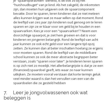
je “spaaropdrachten” behelst, is dit ook zo bij het
“huishoudbuget” van je kind. Als het zakgeld, de inkomsten
zijn, dan moeten hun uitgaven ook de spaarcomponent
bevatte. Door te sparen, leren kinderen dat ze niet meteen
alles kunnen krijgen wat ze maar willen op dat moment. Rond
de leeftijd van zes jaar zijn kinderen oud genoeg om te leren
sparen en zijn ze er klaar voor om geld bij te houden in een
spaarvarken. Kies je voor een “spaarvarken”? Neem een
doorzichtige spaarpot, je ziet hem groeien en dat is voor
kinderen en jongeren belangrijk. Rond de leeftijd van acht
jaar kunnen ze ook echt geld voor een langere tijd opzij
zetten. Ze kunnen dan al beter inschatten hoelang ze ergens
voor moeten sparen. Rond de leeftijd van de middelbare
school kunnen ze ook de meer abstracte begrippen beter
verstaan, zoals “sparen voor later”. Je kinderen leren sparen
is op zich niet zo moeilijk. Het allerbelangrijste is dat je ze een
(financieel) spaardoel geeft, iets waar ze naar kunnen
uitkijken. Ze moeten vooral verstaan dat korte termijn geluk
veel minder waard is dan het vervullen van een van de
spaardoelen die ze gesteld hebben
7. Leer je jongvolwassenen ook wat
beleggen is