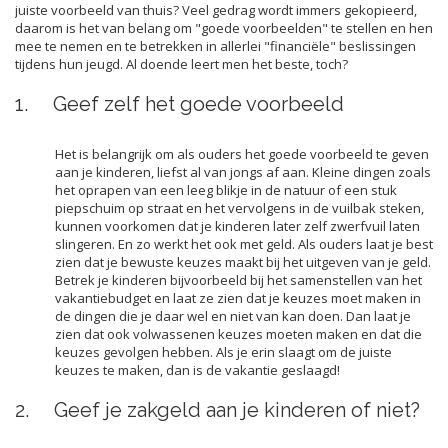
juiste voorbeeld van thuis? Veel gedrag wordt immers gekopieerd,
daarom is het van belang om "goede voorbeelden" te stellen en hen
mee te nemen en te betrekken in allerlei "financiële" beslissingen
tijdens hun jeugd. Al doende leert men het beste, toch?
1. Geef zelf het goede voorbeeld
Het is belangrijk om als ouders het goede voorbeeld te geven
aan je kinderen, liefst al van jongs af aan. Kleine dingen zoals
het oprapen van een leeg blikje in de natuur of een stuk
piepschuim op straat en het vervolgens in de vuilbak steken,
kunnen voorkomen dat je kinderen later zelf zwerfvuil laten
slingeren. En zo werkt het ook met geld. Als ouders laat je best
zien dat je bewuste keuzes maakt bij het uitgeven van je geld.
Betrek je kinderen bijvoorbeeld bij het samenstellen van het
vakantiebudget en laat ze zien dat je keuzes moet maken in
de dingen die je daar wel en niet van kan doen. Dan laat je
zien dat ook volwassenen keuzes moeten maken en dat die
keuzes gevolgen hebben. Als je erin slaagt om de juiste
keuzes te maken, dan is de vakantie geslaagd!
2. Geef je zakgeld aan je kinderen of niet?