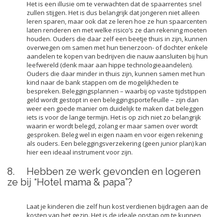
Het is een illusie om te verwachten dat de spaarrentes snel
zullen stijgen. Het is dus belangrijk dat jongeren niet alleen
leren sparen, maar ook dat ze leren hoe ze hun spaarcenten
laten renderen en met welke risico’s ze dan rekening moeten
houden. Ouders die daar zelf een beetje thuis in zijn, kunnen
overwegen om samen met hun tienerzoon- of dochter enkele
aandelen te kopen van bedrijven die nauw aansluiten bij hun
leefwereld (denk maar aan hippe technologieaandelen).
Ouders die daar minder in thuis zijn, kunnen samen met hun
kind naar de bank stappen om de mogelijkheden te
bespreken. Beleggingsplannen – waarbij op vaste tijdstippen
geld wordt gestopt in een beleggingsportefeuille – zijn dan
weer een goede manier om duidelijk te maken dat beleggen
iets is voor de lange termijn. Het is op zich niet zo belangrijk
waarin er wordt belegd, zolang er maar samen over wordt
gesproken. Beleg wel in eigen naam en voor eigen rekening
als ouders. Een beleggingsverzekering (geen junior plan) kan
hier een ideaal instrument voor zijn.
8. Hebben ze werk gevonden en logeren
ze bij “Hotel mama & papa”?
Laat je kinderen die zelf hun kost verdienen bijdragen aan de
kosten van het gezin. Het is de ideale opstap om te kunnen