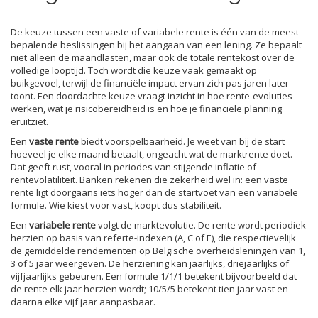
De keuze tussen een vaste of variabele rente is één van de meest
bepalende beslissingen bij het aangaan van een lening. Ze bepaalt
niet alleen de maandlasten, maar ook de totale rentekost over de
volledige looptijd. Toch wordt die keuze vaak gemaakt op
buikgevoel, terwijl de financiële impact ervan zich pas jaren later
toont. Een doordachte keuze vraagt inzicht in hoe rente-evoluties
werken, wat je risicobereidheid is en hoe je financiële planning
eruitziet.
Een
vaste rente
biedt voorspelbaarheid. Je weet van bij de start
hoeveel je elke maand betaalt, ongeacht wat de marktrente doet.
Dat geeft rust, vooral in periodes van stijgende inflatie of
rentevolatiliteit. Banken rekenen die zekerheid wel in: een vaste
rente ligt doorgaans iets hoger dan de startvoet van een variabele
formule. Wie kiest voor vast, koopt dus stabiliteit.
Een
variabele rente
volgt de marktevolutie. De rente wordt periodiek
herzien op basis van referte-indexen (A, C of E), die respectievelijk
de gemiddelde rendementen op Belgische overheidsleningen van 1,
3 of 5 jaar weergeven. De herziening kan jaarlijks, driejaarlijks of
vijfjaarlijks gebeuren. Een formule 1/1/1 betekent bijvoorbeeld dat
de rente elk jaar herzien wordt; 10/5/5 betekent tien jaar vast en
daarna elke vijf jaar aanpasbaar.