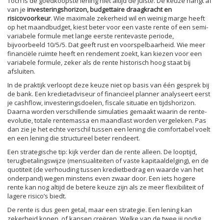
Toch is de goedkoopste lening niet altijd de juiste. De keuze hangt af
van je
investeringshorizon, budgettaire draagkracht en
risicovoorkeur
. Wie maximale zekerheid wil en weinig marge heeft
op het maandbudget, kiest beter voor een vaste rente of een semi-
variabele formule met lange eerste rentevaste periode,
bijvoorbeeld 10/5/5. Dat geeft rust en voorspelbaarheid. Wie meer
financiële ruimte heeft en rendement zoekt, kan kiezen voor een
variabele formule, zeker als de rente historisch hoog staat bij
afsluiten.
In de praktijk verloopt deze keuze niet op basis van één gesprek bij
de bank. Een kredietadviseur of financieel planner analyseert eerst
je cashflow, investeringsdoelen, fiscale situatie en tijdshorizon.
Daarna worden verschillende simulaties gemaakt waarin de rente-
evolutie, totale rentemassa en maandlast worden vergeleken. Pas
dan zie je het echte verschil tussen een lening die comfortabel voelt
en een lening die structureel beter rendeert.
Een strategische tip: kijk verder dan de rente alleen. De looptijd,
terugbetalingswijze (mensualiteiten of vaste kapitaaldelging), en de
quotiteit (de verhouding tussen kredietbedrag en waarde van het
onderpand) wegen minstens even zwaar door. Een iets hogere
rente kan nog altijd de betere keuze zijn als ze meer flexibiliteit of
lagere risico’s biedt.
De rente is dus geen getal, maar een strategie. Een lening kan
zekerheid kopen, of kansen creëren. Welke van de twee jij nodig