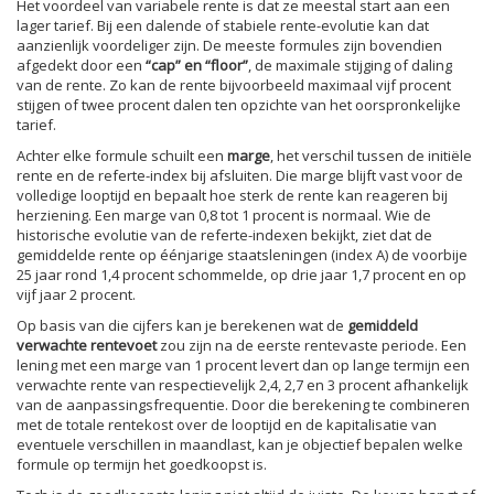
Het voordeel van variabele rente is dat ze meestal start aan een
lager tarief. Bij een dalende of stabiele rente-evolutie kan dat
aanzienlijk voordeliger zijn. De meeste formules zijn bovendien
afgedekt door een
“cap” en “floor”
, de maximale stijging of daling
van de rente. Zo kan de rente bijvoorbeeld maximaal vijf procent
stijgen of twee procent dalen ten opzichte van het oorspronkelijke
tarief.
Achter elke formule schuilt een
marge
, het verschil tussen de initiële
rente en de referte-index bij afsluiten. Die marge blijft vast voor de
volledige looptijd en bepaalt hoe sterk de rente kan reageren bij
herziening. Een marge van 0,8 tot 1 procent is normaal. Wie de
historische evolutie van de referte-indexen bekijkt, ziet dat de
gemiddelde rente op éénjarige staatsleningen (index A) de voorbije
25 jaar rond 1,4 procent schommelde, op drie jaar 1,7 procent en op
vijf jaar 2 procent.
Op basis van die cijfers kan je berekenen wat de
gemiddeld
verwachte rentevoet
zou zijn na de eerste rentevaste periode. Een
lening met een marge van 1 procent levert dan op lange termijn een
verwachte rente van respectievelijk 2,4, 2,7 en 3 procent afhankelijk
van de aanpassingsfrequentie. Door die berekening te combineren
met de totale rentekost over de looptijd en de kapitalisatie van
eventuele verschillen in maandlast, kan je objectief bepalen welke
formule op termijn het goedkoopst is.