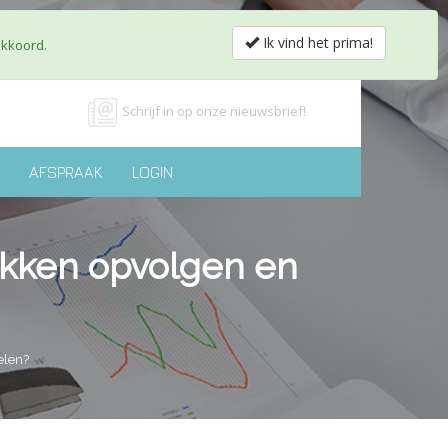
obs & Partnerships
Shop
Contact
nl
fr
Ik vind het prima!
akkoord.
Schrijf in op onze nieuwsbrief!
AFSPRAAK
LOGIN
wekken opvolgen en
elen?