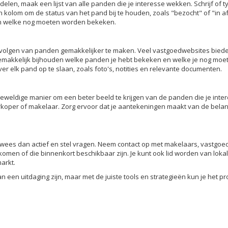
ddelen, maak een lijst van alle panden die je interesse wekken. Schrijf of
 kolom om de status van het pand bij te houden, zoals "bezocht" of "in a
en welke nog moeten worden bekeken.
 opvolgen van panden gemakkelijker te maken. Veel vastgoedwebsites bied
makkelijk bijhouden welke panden je hebt bekeken en welke je nog moet
er elk pand op te slaan, zoals foto's, notities en relevante documenten.
eweldige manier om een beter beeld te krijgen van de panden die je intere
rkoper of makelaar. Zorg ervoor dat je aantekeningen maakt van de belan
, wees dan actief en stel vragen. Neem contact op met makelaars, vastgo
omen of die binnenkort beschikbaar zijn. Je kunt ook lid worden van lo
arkt.
n een uitdaging zijn, maar met de juiste tools en strategieën kun je het