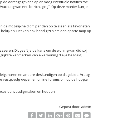
 typ de adresgegevens op en voeg eventuele notities toe
fwachting van een bezichtiging". Op deze manier kun je
en de mogelijkheid om panden op te slaan als favorieten
 bekijken. Het kan ook handig zijn om een aparte map op
sseren. Dit geeft je de kans om de woning van dichtbij
grijkste kenmerken van elke woning die je bezoekt,
edeigenaren en andere deskundigen op dit gebied. Vraag
kale vastgoedgroepen en online forums om op de hoogte
 proces eenvoudig maken en houden.
Gepost door: admin