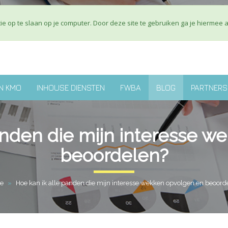
Over ons
J
e op te slaan op je computer. Door deze site te gebruiken ga je hiermee 
N KMO
INHOUSE DIENSTEN
FWBA
BLOG
PARTNERS
anden die mijn interesse 
beoordelen?
e
»
Hoe kan ik alle panden die mijn interesse wekken opvolgen en beoord