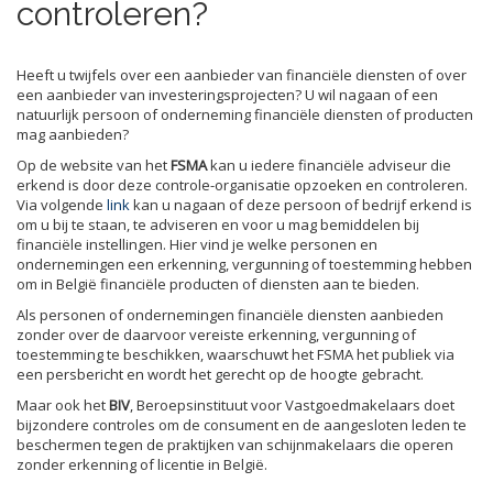
controleren?
Heeft u twijfels over een aanbieder van financiële diensten of over
een aanbieder van investeringsprojecten? U wil nagaan of een
natuurlijk persoon of onderneming financiële diensten of producten
mag aanbieden?
Op de website van het
FSMA
kan u iedere financiële adviseur die
erkend is door deze controle-organisatie opzoeken en controleren.
Via volgende
link
kan u nagaan of deze persoon of bedrijf erkend is
om u bij te staan, te adviseren en voor u mag bemiddelen bij
financiële instellingen. Hier vind je welke personen en
ondernemingen een erkenning, vergunning of toestemming hebben
om in België financiële producten of diensten aan te bieden.
Als personen of ondernemingen financiële diensten aanbieden
zonder over de daarvoor vereiste erkenning, vergunning of
toestemming te beschikken, waarschuwt het FSMA het publiek via
een persbericht en wordt het gerecht op de hoogte gebracht.
Maar ook het
BIV
, Beroepsinstituut voor Vastgoedmakelaars doet
bijzondere controles om de consument en de aangesloten leden te
beschermen tegen de praktijken van schijnmakelaars die operen
zonder erkenning of licentie in België.