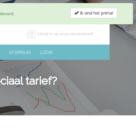
obs & Partnerships
Shop
Contact
nl
fr
Ik vind het prima!
akkoord.
Schrijf in op onze nieuwsbrief!
AFSPRAAK
LOGIN
iaal tarief?