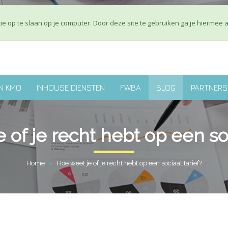
Over ons
J
e op te slaan op je computer. Door deze site te gebruiken ga je hiermee 
N KMO
INHOUSE DIENSTEN
FWBA
BLOG
PARTNERS
 of je recht hebt op een soc
Home
»
Hoe weet je of je recht hebt op een sociaal tarief?