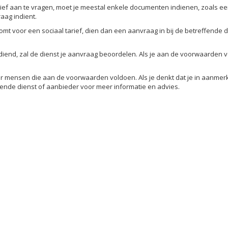
rief aan te vragen, moet je meestal enkele documenten indienen, zoals ee
aag indient.
 komt voor een sociaal tarief, dien dan een aanvraag in bij de betreffende
.
diend, zal de dienst je aanvraag beoordelen. Als je aan de voorwaarden vo
oor mensen die aan de voorwaarden voldoen. Als je denkt dat je in aanme
fende dienst of aanbieder voor meer informatie en advies.