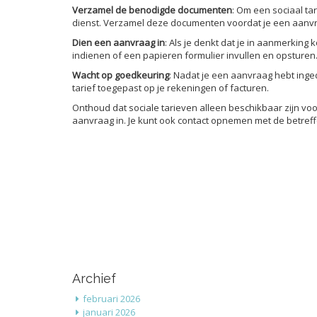
Verzamel de benodigde documenten
: Om een sociaal ta
dienst. Verzamel deze documenten voordat je een aanvr
Dien een aanvraag in
: Als je denkt dat je in aanmerking
indienen of een papieren formulier invullen en opsturen
Wacht op goedkeuring
: Nadat je een aanvraag hebt inge
tarief toegepast op je rekeningen of facturen.
Onthoud dat sociale tarieven alleen beschikbaar zijn v
aanvraag in. Je kunt ook contact opnemen met de betref
Archief
februari 2026
januari 2026