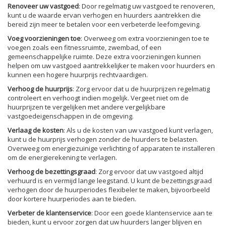
Renoveer uw vastgoed
: Door regelmatig uw vastgoed te renoveren,
kunt u de waarde ervan verhogen en huurders aantrekken die
bereid zijn meer te betalen voor een verbeterde leefomgeving.
Voeg voorzieningen toe
: Overweeg om extra voorzieningen toe te
voegen zoals een fitnessruimte, zwembad, of een
gemeenschappelijke ruimte. Deze extra voorzieningen kunnen
helpen om uw vastgoed aantrekkelijker te maken voor huurders en
kunnen een hogere huurprijs rechtvaardigen.
Verhoog de huurprijs
: Zorg ervoor dat u de huurprijzen regelmatig
controleert en verhoogt indien mogelijk. Vergeet niet om de
huurprijzen te vergelijken met andere vergelijkbare
vastgoedeigenschappen in de omgeving.
Verlaag de kosten
: Als u de kosten van uw vastgoed kunt verlagen,
kunt u de huurprijs verhogen zonder de huurders te belasten.
Overweeg om energiezuinige verlichting of apparaten te installeren
om de energierekening te verlagen.
Verhoog de bezettingsgraad
: Zorg ervoor dat uw vastgoed altijd
verhuurd is en vermijd lange leegstand. U kunt de bezettingsgraad
verhogen door de huurperiodes flexibeler te maken, bijvoorbeeld
door kortere huurperiodes aan te bieden.
Verbeter de klantenservice
: Door een goede klantenservice aan te
bieden, kunt u ervoor zorgen dat uw huurders langer blijven en