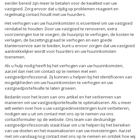
eerder bereid zijn meer te betalen voor de kwaliteit van uw
vastgoed. Zorg ervoor dat u tijdig op problemen reageert en
regelmatig contact houdt met uw huurders.
Het verhogen van uw huurinkomsten is essentieel om uw vastgoed
rendabel te houden. Door uw vastgoed te renoveren, extra
voorzieningen toe te voegen, de huurprijs te verhogen, de kosten te
verlagen, de bezettingsgraad te verhogen en een goede
klantenservice aan te bieden, kunt u ervoor zorgen dat uw vastgoed
aantrekkelijker wordt voor huurders en uw huurinkomsten
toenemen.
Als u hulp nodig heeft bij het verhogen van uw huurinkomsten,
aarzel dan niet om contact op te nemen met een
vastgoedprofessional. Zij kunnen u helpen bij het identificeren van
mogelijkheden om uw huurinkomsten te verhogen en uw
vastgoedportefeuille te laten groeien.
Bedankt voor het lezen van ons artikel en het verkennen van
manieren om uw vastgoedportefeuille te optimaliseren. Als u meer
wilt weten over hoe u uw vastgoedinvesteringen kunt verbeteren,
nodigen we u uit om contact met ons op te nemen via ons
contactformulier op de website. Ons team van deskundige
vastgoedprofessionals staat klaar om u te helpen bij het bereiken
van uw doelen en het maximaliseren van uw investeringen. Aarzel
niet om vandaag nog contact met ons op te nemen en ontdek hoe wij