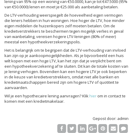
lening van 95% op een woning van €50.0000, kan je tot €47.5000 (95%
van €50.0000) lenen en moet je €25.000 als aanbetaling betalen.
De LTV-verhouding weerspiegelt de hoeveelheid eigen vermogen
die leners hebben in hun woningen. Hoe hoger de LTV, hoe minder
eigen middelen de huizenkopers zelf moeten betalen. Om de
kredietverstrekkers te beschermen tegen mogelijk verlies in geval
van wanbetaling, vereisen hogere LTV-leningen (80% of meer)
meestal een hypotheekverzekeringspolis.
Het is belangrijk om te begrijpen dat de LTV-verhouding van invloed
kan zijn op je aankoopmogelijkheden. Als je bijvoorbeeld een huis
wilt kopen met een hoge LTV, kan het zijn dat je verplicht bent om
een hypotheekverzekering af te sluiten. Dit kan de totale kosten van
je lening verhogen. Bovendien kan een hogere LTV je ook beperken
in de keuze van kredietverstrekkers, omdat niet alle banken en
kredietmaatschappijen bereid zijn om hogere LTV of quotiteit te
aanvaarden.
Wil je een hypothecaire lening aanvragen? Klik
hier
om in contact te
komen met een kredietmakelaar.
Gepost door: admin