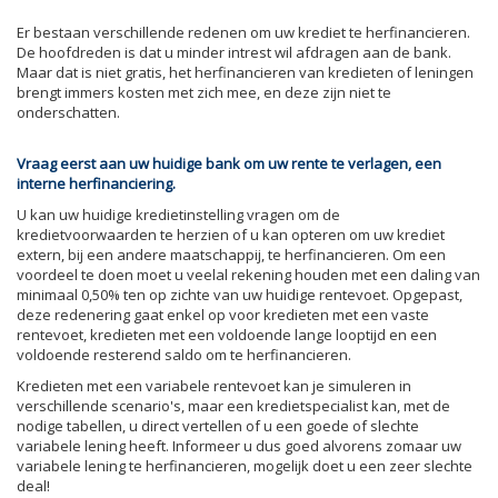
Er bestaan verschillende redenen om uw krediet te herfinancieren.
De hoofdreden is dat u minder intrest wil afdragen aan de bank.
Maar dat is niet gratis, het herfinancieren van kredieten of leningen
brengt immers kosten met zich mee, en deze zijn niet te
onderschatten.
Vraag eerst aan uw huidige bank om uw rente te verlagen, een
interne herfinanciering.
U kan uw huidige kredietinstelling vragen om de
kredietvoorwaarden te herzien of u kan opteren om uw krediet
extern, bij een andere maatschappij, te herfinancieren. Om een
voordeel te doen moet u veelal rekening houden met een daling van
minimaal 0,50% ten op zichte van uw huidige rentevoet. Opgepast,
deze redenering gaat enkel op voor kredieten met een vaste
rentevoet, kredieten met een voldoende lange looptijd en een
voldoende resterend saldo om te herfinancieren.
Kredieten met een variabele rentevoet kan je simuleren in
verschillende scenario's, maar een kredietspecialist kan, met de
nodige tabellen, u direct vertellen of u een goede of slechte
variabele lening heeft. Informeer u dus goed alvorens zomaar uw
variabele lening te herfinancieren, mogelijk doet u een zeer slechte
deal!