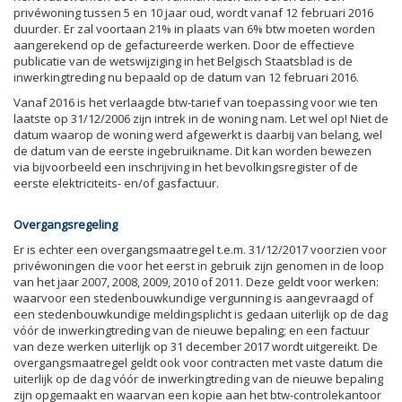
privéwoning tussen 5 en 10 jaar oud, wordt vanaf 12 februari 2016
duurder. Er zal voortaan 21% in plaats van 6% btw moeten worden
aangerekend op de gefactureerde werken. Door de effectieve
publicatie van de wetswijziging in het Belgisch Staatsblad is de
inwerkingtreding nu bepaald op de datum van 12 februari 2016.
Vanaf 2016 is het verlaagde btw-tarief van toepassing voor wie ten
laatste op 31/12/2006 zijn intrek in de woning nam. Let wel op! Niet de
datum waarop de woning werd afgewerkt is daarbij van belang, wel
de datum van de eerste ingebruikname. Dit kan worden bewezen
via bijvoorbeeld een inschrijving in het bevolkingsregister of de
eerste elektriciteits- en/of gasfactuur.
Overgangsregeling
Er is echter een overgangsmaatregel t.e.m. 31/12/2017 voorzien voor
privéwoningen die voor het eerst in gebruik zijn genomen in de loop
van het jaar 2007, 2008, 2009, 2010 of 2011. Deze geldt voor werken:
waarvoor een stedenbouwkundige vergunning is aangevraagd of
een stedenbouwkundige meldingsplicht is gedaan uiterlijk op de dag
vóór de inwerkingtreding van de nieuwe bepaling; en een factuur
van deze werken uiterlijk op 31 december 2017 wordt uitgereikt. De
overgangsmaatregel geldt ook voor contracten met vaste datum die
uiterlijk op de dag vóór de inwerkingtreding van de nieuwe bepaling
zijn opgemaakt en waarvan een kopie aan het btw-controlekantoor