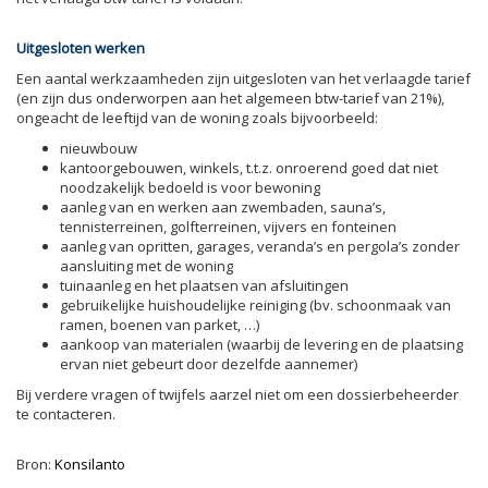
Uitgesloten werken
Een aantal werkzaamheden zijn uitgesloten van het verlaagde tarief
(en zijn dus onderworpen aan het algemeen btw-tarief van 21%),
ongeacht de leeftijd van de woning zoals bijvoorbeeld:
nieuwbouw
kantoorgebouwen, winkels, t.t.z. onroerend goed dat niet
noodzakelijk bedoeld is voor bewoning
aanleg van en werken aan zwembaden, sauna’s,
tennisterreinen, golfterreinen, vijvers en fonteinen
aanleg van opritten, garages, veranda’s en pergola’s zonder
aansluiting met de woning
tuinaanleg en het plaatsen van afsluitingen
gebruikelijke huishoudelijke reiniging (bv. schoonmaak van
ramen, boenen van parket, …)
aankoop van materialen (waarbij de levering en de plaatsing
ervan niet gebeurt door dezelfde aannemer)
Bij verdere vragen of twijfels aarzel niet om een dossierbeheerder
te contacteren.
Bron:
Konsilanto