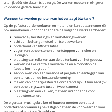
uiterlijk vóór die datum is bezorgd. De werken moeten in elk geval
voldoende gedetailleerd zijn.
Wanneer kan worden genoten van het verlaagd btw-tarief?
Op de gefactureerde werkuren en materialen kan de aannemer 6%
btw aanrekenen voor onder andere de volgende werkzaamheden:
renovatie-, herstellings- en verbeteringswerken
schilder-, behang-, metsel- en isolatiewerken
onderhoud van liftinstallaties
vegen van schoorstenen en ontstoppen van riolen en
leidingen
plaatsing van rolluiken aan de buitenkant van het gebouw
werken inzake centrale verwarming en airconditioning
(toestellen inbegrepen)
aanbouwen van een veranda of pergola en aanleggen van
een terras aan de bestaande woning
maken van opbergkasten die onroerend zijn uit hun aard (bv.
een scheidingswand tussen twee kamers)
plaatsing van een keuken, met een uitzondering voor
inbouwtoestellen.
De eigenaar, vruchtgebruiker of huurder moeten een attest
ondertekenen waarin zij bevestigen dat aan de voorwaarden voor
het verlaagd btw-tarief is voldaan.