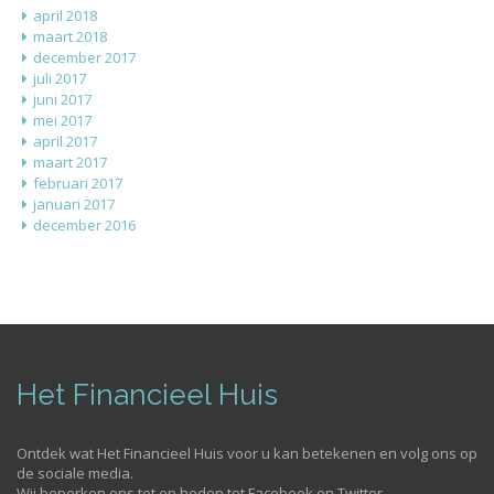
april 2018
maart 2018
december 2017
juli 2017
juni 2017
mei 2017
april 2017
maart 2017
februari 2017
januari 2017
december 2016
Het Financieel Huis
Ontdek wat Het Financieel Huis voor u kan betekenen en volg ons op
de sociale media.
Wij beperken ons tot op heden tot Facebook en Twitter.